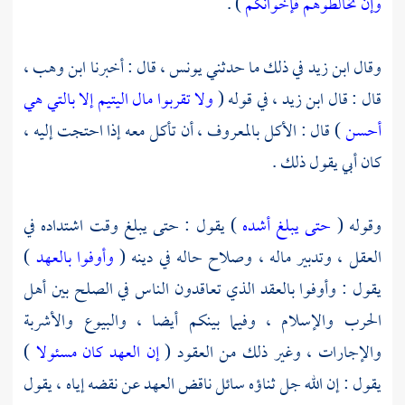
وإن تخالطوهم فإخوانكم
) .
وقال
ابن زيد
في ذلك ما حدثني
يونس ،
قال : أخبرنا
ابن وهب ،
قال : قال
ابن زيد ،
في قوله (
ولا تقربوا مال اليتيم إلا بالتي هي
أحسن
) قال : الأكل بالمعروف ، أن تأكل معه إذا احتجت إليه ،
كان أبي يقول ذلك .
وقوله (
حتى يبلغ أشده
) يقول : حتى يبلغ وقت اشتداده في
العقل ، وتدبير ماله ، وصلاح حاله في دينه (
وأوفوا بالعهد
)
يقول : وأوفوا بالعقد الذي تعاقدون الناس في الصلح بين أهل
الحرب والإسلام ، وفيما بينكم أيضا ، والبيوع والأشربة
والإجارات ، وغير ذلك من العقود (
إن العهد كان مسئولا
)
يقول : إن الله جل ثناؤه سائل ناقض العهد عن نقضه إياه ، يقول