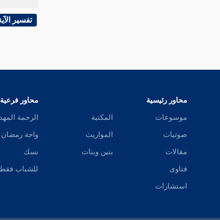
تفسير سورة النمل
تفسير الآية
تفسير سورة القصص
تفسير سورة العنكبوت
تفسير سورة الروم
تفسير سورة لقمان
محاور رئيسية
محاور فرعية
تفسير سورة السجدة
موسوعات
المكتبة
الرحمة المهد
صوتيات
المواريث
واحة رمضان
تفسير سورة الأحزاب
مقالات
بنين وبنات
نسك
تفسير سورة سبإ
فتاوى
للشباب فقط
تفسير سورة فاطر
استشارات
تفسير سورة يس