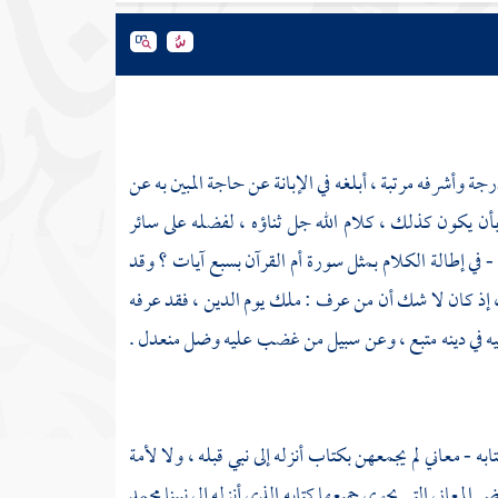
ة وأشرفه مرتبة ، أبلغه في الإبانة عن حاجة المبين به عن
 بأن يكون كذلك ، كلام الله جل ثناؤه ، لفضله على سائر
- في إطالة الكلام بمثل سورة أم القرآن بسبع آيات ؟ وقد
، إذ كان لا شك أن من عرف : ملك يوم الدين ، فقد عرفه
 عليه في دينه متبع ، وعن سبيل من غضب عليه وضل منعدل .
ابه - معاني لم يجمعهن بكتاب أنزله إلى نبي قبله ، ولا لأمة
المعاني التي يحوي جميعها كتابه الذي أنزله إلى نبينا
محمد