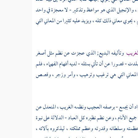
 ، والإنجيل الذي هو مواعظ وتذكير - لا معجزة في واحد
، يحوي معاني ذلك كله ، ويزيد عليه كثيرا من المعاني التي
الغريب
وتأليفه البديع; الذي عجزت عن نظم مثل أصغر
ت - قصورا عن أن تأتي بمثله - لديه أفهام الفهماء ، فلم
 من المعاني التي هي ترغيب وترهيب ، وأمر وزجر ، وقصص
أراد أن يجمع - برصفه العجيب ونظمه الغريب ، المنعدل عن
 الأنام ، وعن نظم نظيره كل العباد - الدلالة على نبوة
ى عظمته وسلطانه وقدرته وعظم مملكته ، ليذكروه بآلائه ،