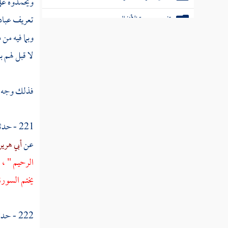
ويحمدوه على 
تفسير سورة الأنفال
تعريف عباده
وبما فيه من
تفسير سورة التوبة
لا قبل لهم 
تفسير سورة يونس
تفسير سورة هود
فذلك وجه إطا
تفسير سورة يوسف
221 - حدثنا
تفسير سورة الرعد
عن
أبي هرير
تفسير سورة إبراهيم
الرحيم " ، ق
يختم السورة 
تفسير سورة الحجر
تفسير سورة النحل
222 - حدثنا