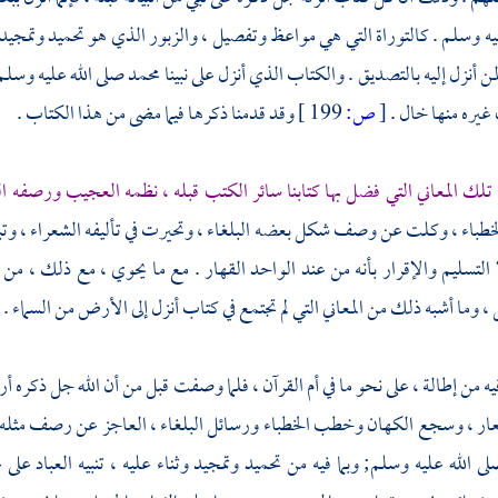
يه وسلم . كالتوراة التي هي مواعظ وتفصيل ، والزبور الذي هو تحميد وتمجيد
ن أنزل إليه بالتصديق . والكتاب الذي أنزل على نبينا
محمد
صلى الله عليه وسلم 
غيره منها خال .
[
ص:
199 ]
وقد قدمنا ذكرها فيما مضى من هذا الكتاب .
لك المعاني التي فضل بها كتابنا سائر الكتب قبله ، نظمه العجيب ورصفه 
خطباء ، وكلت عن وصف شكل بعضه البلغاء ، وتحيرت في تأليفه الشعراء ، وتبلد
ا التسليم والإقرار بأنه من عند الواحد القهار . مع ما يحوي ، مع ذلك ،
 وما أشبه ذلك من المعاني التي لم تجتمع في كتاب أنزل إلى الأرض من السماء .
يه من إطالة ، على نحو ما في أم القرآن ، فلما وصفت قبل من أن الله جل ذكره 
ار ، وسجع الكهان وخطب الخطباء ورسائل البلغاء ، العاجز عن رصف مثله جميع
ى الله عليه وسلم; وبما فيه من تحميد وتمجيد وثناء عليه ، تنبيه العباد عل