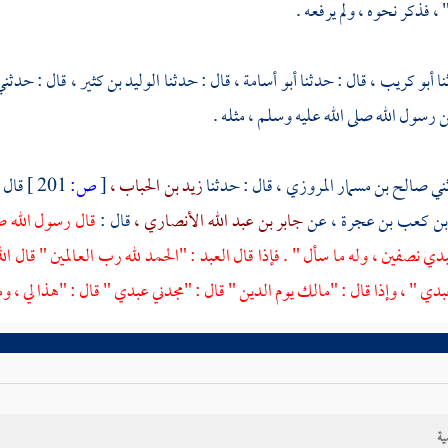
 ، فذكر نحوه ، ولم يرفعه .
أبو كريب ،
قال : حدثنا
أبو أسامة ،
قال : حدثنا
الوليد بن كثير ،
قال : حدثن
 رسول الله صلى الله عليه وسلم ، مثله .
صالح بن مسمار المروزي ،
قال : حدثنا
زيد بن الحباب ،
[
ص:
201 ]
قال 
بن كعب بن عجرة ،
عن
جابر بن عبد الله الأنصاري ،
قال :
قال رسول الله ص
دي نصفين ، وله ما سأل " . فإذا قال العبد : "الحمد لله رب العالمين " قال الل
بدي " ، وإذا قال : "مالك يوم الدين " قال : "مجدني عبدي " قال : "هذا لي ، وم
ية