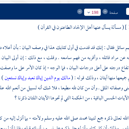
صفحة
198
( مسألة يسأل عنها أهل الإلحاد الطاعنون في القرآن )
هم سائل فقال : إنك قد قدمت في أول كتابك هذا في وصف البيان : بأن أعلاه درج
نه عن مراد قائله ، وأقربه من فهم سامعه . وقلت ، مع ذلك : إن أولى البيان
تفاع درجته على أعلى درجات البيان ، فما الوجه - إذ كان الأمر على ما وصفت 
ميعها منها آيتان ، وذلك قوله : (
مالك يوم الدين إياك نعبد وإياك نستعين
) 
سنى وصفاته المثلى . وأن من كان لله مطيعا ، فلا شك أنه لسبيل من أنعم الله
 الآيات الخمس الباقية ، من الحكمة التي لم تحوها الآيتان اللتان ذكرنا ؟
الله تعالى ذكره جمع لنبينا
محمد
صلى الله عليه وسلم ولأمته - بما أنزل إليه من كت
هم . وذلك أن كل كتاب أنزله جل ذكره على نبي من أنبيائه قبله ، فإنما أنزل ببعض 