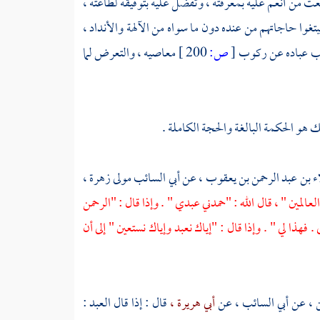
 نعت من أنعم عليه بمعرفته ، وتفضل عليه بتوفيقه لطاعته ،
بتغوا حاجاتهم من عنده دون ما سواه من الآلهة والأنداد ،
رهيب عباده عن ركوب
[
ص:
200 ]
معاصيه ، والتعرض لما
ك هو الحكمة البالغة والحجة الكاملة .
ء بن عبد الرحمن بن يعقوب ،
عن
أبي السائب مولى زهرة ،
لعالمين " ، قال الله : "حمدني عبدي " . وإذا قال : "الرحمن
فهذا لي " . وإذا قال : "إياك نعبد وإياك نستعين " إلى أن
ن
، عن
أبي السائب ،
عن
أبي هريرة ،
قال : إذا قال العبد :