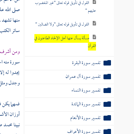
القول في تأويل قوله تعالى "غير المغضوب
صلى الله عل
عليهم "
منها تشهد لم
القول في تأويل قوله تعالى "ولا الضالين "
سائر الكتب 
مسألة يسأل عنها أهل الإلحاد الطاعنون في
القرآن
ومن أشرف ت
سورة منه ال
تفسير سورة البقرة
يجدوا له إل
تفسير سورة آل عمران
وجدل ومثل ،
تفسير سورة النساء
فمهما يكن ف
تفسير سورة المائدة
أوزان الأشع
تفسير سورة الأنعام
نبينا
محمد
صل
تفسير سورة الأعراف