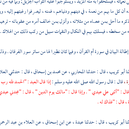
نعمائه ، فيستحقوا به منه المزيد ، ويستوجبوا عليه الثواب الجزيل; وبما فيه من
 أن كل ما بهم من نعمة ، في دينهم ودنياهم ، فمنه ، ليصرفوا رغبتهم إليه ، وي
 ذكره ما أحل بمن عصاه من مثلاته ، وأنزل بمن خالف أمره من عقوباته - ت
به من سخطه ، فيسلك بهم في النكال والنقمات سبيل من ركب ذلك من الهلاك .
لة البيان في سورة أم القرآن ، وفيما كان نظيرا لها من سائر سور الفرقان . وذل
أبو كريب ،
قال : حدثنا
المحاربي ،
عن
محمد بن إسحاق ،
قال : حدثني
العلا
ة ،
قال : قال رسول الله صلى الله عليه وسلم :
إذا قال العبد : "الحمد لله رب ا
ال : "أثنى علي عبدي " . وإذا قال : "مالك يوم الدين " ، قال : "مجدني عبدي . 
، قال : "فذاك له .
أبو كريب ،
قال : حدثنا
عبدة ،
عن
ابن إسحاق ،
عن
العلاء بن عبد الرحم