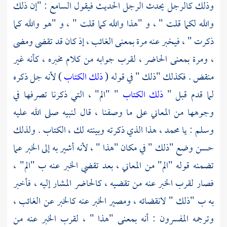
وذلك كالرجل يحدث الرجل الحديث فيقول السامع : "إن ذلك
والله لكما قلت " ، و "هذا والله كما قلت " ، و "هو والله كما
ذكرت " ، فيخبر عنه مرة بمعنى الغائب ، إذ كان قد تقضى ومضى
، ومرة بمعنى الحاضر ، لقرب جوابه من كلام مخبره ، كأنه غير
منقض . فكذلك "ذلك " في قوله (
ذلك الكتاب
) لأنه جل ذكره
لما قدم قبل "
ذلك الكتاب
" "الم" ، التي ذكرنا تصرفها في
وجوهها من المعاني على ما وصفنا ، قال لنبيه صلى الله عليه
وسلم : يا
محمد ،
هذا الذي ذكرته وبينته لك ، الكتاب . ولذلك
حسن وضع "ذلك " في مكان "هذا " ، لأنه أشير به إلى الخبر عما
تضمنه قوله "الم" من المعاني ، بعد تقضي الخبر عنه ب "الم" ،
فصار لقرب الخبر عنه من تقضيه ، كالحاضر المشار إليه ، فأخبر
به ب "ذلك " لانقضائه ، ومصير الخبر عنه كالخبر عن الغائب ،
وترجمه المفسرون : أنه بمعنى "هذا " ، لقرب الخبر عنه من