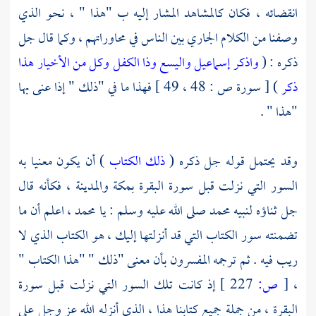
انقضائه ، فكان كالمشاهد المشار إليه ب "هذا " ، نحو الذي
وصفنا من الكلام الجاري بين الناس في محاوراتهم ، وكما قال جل
ذكره : (
واذكر إسماعيل واليسع وذا الكفل وكل من الأخيار هذا
ذكر
) [ سورة ص : 48 ، 49 ] فهذا ما في "ذلك " إذا عنى بها
"هذا " .
وقد يحتمل قوله جل ذكره (
ذلك الكتاب
) أن يكون معنيا به
السور التي نزلت قبل سورة البقرة
بمكة
والمدينة
، فكأنه قال
جل ثناؤه لنبيه
محمد
صلى الله عليه وسلم : يا
محمد ،
اعلم أن ما
تضمنته سور الكتاب التي قد أنزلتها إليك ، هو الكتاب الذي لا
ريب فيه . ثم ترجمه المفسرون بأن معنى "ذلك " "هذا الكتاب "
،
[
ص:
227 ]
إذ كانت تلك السور التي نزلت قبل سورة
البقرة ، من جملة جميع كتابنا هذا ، الذي أنزله الله عز وجل على