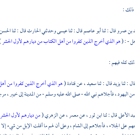
 ذلك :
 بن عمرو
قال : ثنا
أبو عاصم
قال : ثنا
عيسى
وحدثني
الحارث
قال : ثنا
الحسن
ل - : (
هو الذي أخرج الذين كفروا من أهل الكتاب من ديارهم لأول الحشر
)
ذلك كله فيهم :
ال : ثنا
يزيد
قال : ثنا
سعيد
، عن
قتادة
(
هو الذي أخرج الذين كفروا من أهل
ن اليهود ،
فأجلاهم نبي الله - صلى الله عليه وسلم - من
المدينة
إلى خيبر ، مر
بد الأعلى
قال : ثنا
ابن ثور
، عن
معمر
، عن
الزهري
(
من ديارهم لأول الحشر
م على الجلاء ، فأجلاهم إلى
الشام ،
وعلى أن لهم ما أقلت الإبل من شيء إلا ا