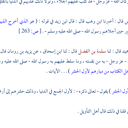
كان الله - عز وجل - قد كتب عليهم الجلاء ، ولولا ذلك عذبهم في الدنيا بالقتل
س
قال : أخبرنا
ابن وهب
قال : قال
ابن زيد
في قوله : (
هو الذي أخرج الذين
ير
حين أجلاهم رسول الله - صلى الله عليه وسلم - .
[
ص:
263 ]
ميد
قال : ثنا
سلمة بن الفضل
قال : ثنا
ابن إسحاق
، عن
يزيد بن رومان
قال 
 - عز وجل - به من نقمته ، وما سلط عليهم به رسول الله - صلى الله عليه و
هل الكتاب من ديارهم لأول الحشر
) . . . الآيات .
ول الحشر
) يقول - تعالى ذكره - : لأول الجمع في الدنيا ، وذلك حشرهم إلى أ
قلنا في ذلك قال أهل التأويل .