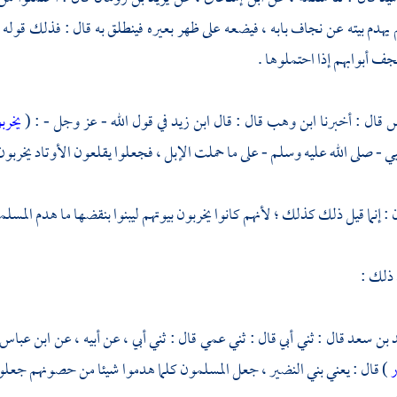
يهدم بيته عن نجاف بابه ، فيضعه على ظهر بعيره فينطلق به قال : فذلك قوله 
جف أبوابهم إذا احتملوها .
س
قال :
أخبرنا ابن وهب
قال : قال
ابن زيد
في قول الله - عز وجل - : (
يخرب
ي - صلى الله عليه وسلم - على ما حملت الإبل ، فجعلوا يقلعون الأوتاد يخربون 
: إنما قيل ذلك كذلك ؛ لأنهم كانوا يخربون بيوتهم ليبنوا بنقضها ما هدم المس
 ذلك :
 بن سعد
قال : ثني أبي قال : ثني عمي قال : ثني أبي ، عن أبيه ، عن
ابن عباس
ر
) قال : يعني
بني النضير ،
جعل المسلمون كلما هدموا شيئا من حصونهم جعلوا ي