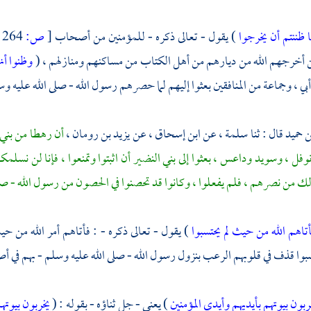
 ظننتم أن يخرجوا
) يقول - تعالى ذكره - للمؤمنين من أصحاب
[
ص:
264 ]
 أخرجهم الله من ديارهم من أهل الكتاب من مساكنهم ومنازلهم ، (
وظنوا أن
أبي
، وجماعة من المنافقين بعثوا إليهم لما حصرهم رسول الله - صلى الله عليه و
ن حميد
قال : ثنا
سلمة
، عن
ابن إسحاق
، عن
يزيد بن رومان
،
أن رهطا من
بني
وفل
،
وسويد
وداعس
، بعثوا إلى
بني النضير
أن اثبتوا وتمنعوا ، فإنا لن نسل
ك من نصرهم ، فلم يفعلوا ، وكانوا قد تحصنوا في الحصون من رسول الله - صل
تاهم الله من حيث لم يحتسبوا
) يقول - تعالى ذكره - : فأتاهم أمر الله من حي
بوا قذف في قلوبهم الرعب بنزول رسول الله - صلى الله عليه وسلم - بهم في أصح
ربون بيوتهم بأيديهم وأيدي المؤمنين
) يعني - جل ثناؤه - بقوله : (
يخربون بيوته