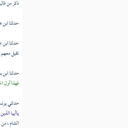
ذكر من قال
القول في تأويل قوله تعالى "هو الله الذي لا
إله إلا هو الملك القدوس السلام المؤمن المهيمن
حدثنا
ابن ع
"
القول في تأويل قوله تعالى "هو الله الخالق
حدثنا
ابن ع
البارئ المصور له الأسماء الحسنى "
تقيل معهم ح
تفسير سورة الممتحنة
حدثنا
ابن ب
تفسير سورة الصف
فهذا أول الح
تفسير سورة الجمعة
تفسير سورة المنافقون
حدثني
يون
ياأيها الذي
تفسير سورة التغابن
الشام ،
من ح
تفسير سورة الطلاق