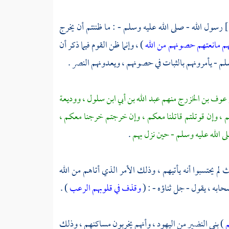
رسول الله - صلى الله عليه وسلم - : ما ظننتم أن يخرج
هم مانعتهم حصونهم من الله
) ، وإنما ظن القوم فيما ذكر أن
سلم - يأمرونهم بالثبات في حصونهم ، ويعدونهم النصر .
 عوف بن الخزرج
منهم
عبد الله بن أبي ابن سلول
،
ووديعة
مكم ، وإن قوتلتم قاتلنا معكم ، وإن خرجتم خرجنا معكم ،
ى الله عليه وسلم - حين نزل بهم
.
ث لم يحتسبوا أنه يأتيهم ، وذلك الأمر الذي أتاهم من الله
ابه ، يقول - جل ثناؤه - : (
وقذف في قلوبهم الرعب
) .
م
)
بني النضير
من
اليهود ،
وأنهم يخربون مساكنهم ، وذلك