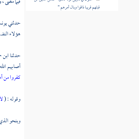
فيما مضى ، و
قبلهم قريبا ذاقوا وبال أمرهم "
القول في تأويل قوله تعالى " فكان عاقبتهما
حدثني
يون
أنهما في النار خالدين فيها "
هؤلاء
النض
القول في تأويل قوله تعالى " ولا تكونوا
كالذين نسوا الله فأنساهم أنفسهم "
حدثنا
ابن ح
أصابهم الله
القول في تأويل قوله تعالى " لا يستوي
أصحاب النار وأصحاب الجنة أصحاب الجنة هم
كفروا من أ
الفائزون "
القول في تأويل قوله تعالى " لو أنزلنا هذا
وقوله : (
لأ
القرآن على جبل لرأيته خاشعا متصدعا من خشية
الله "
وبنحو الذي 
القول في تأويل قوله تعالى "هو الله الذي لا
إله إلا هو عالم الغيب والشهادة "