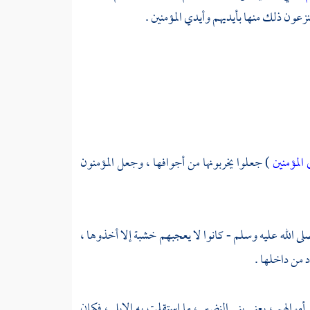
فينزعون ذلك منها بأيديهم وأيدي المؤمنين .
 المؤمنين
) جعلوا يخربونها من أجوافها ، وجعل المؤمنون
 صلى الله عليه وسلم - كانوا لا يعجبهم خشبة إلا أخذوها ،
د
من داخلها .
أموالهم ، يعني
بني النضير ،
ما استقلت به الإبل ، فكان