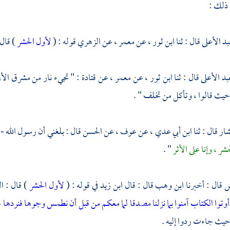
 ذلك :
بد الأعلى
قال : ثنا
ابن ثور
، عن
معمر
، عن
الزهري
قوله : (
لأول الحشر
) قال 
بد الأعلى
قال : ثنا
ابن ثور
، عن
معمر
، عن
قتادة
: " تجيء نار من مشرق الأر
يث قالوا ، وتأكل من تخلف " .
شار
قال : ثنا
ابن أبي عدي
، عن
عوف
، عن
الحسن
قال : بلغني أن رسول الله - 
شر ، وإنا على الأثر
" .
س
قال : أخبرنا
ابن وهب
قال : قال
ابن زيد
في قوله : (
لأول الحشر
) قال :
ال
ن أوتوا الكتاب آمنوا بما نزلنا مصدقا لما معكم من قبل أن نطمس وجوها فنردها 
يث جاءت ردوا إليه .