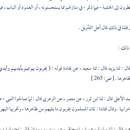
نظرون إلى الخشبة - فيما ذكر - في منازلهم مما يستحسنونه ، أو العمود أو الباب ، 
قلنا في ذلك قال أهل التأويل .
 ذلك :
ال : ثنا
يزيد
قال : ثنا
سعيد
، عن
قتادة
قوله : (
يخربون بيوتهم بأيديهم وأيدي
ظاهرها .
[
ص:
265 ]
بد الأعلى
قال : ثنا
ابن ثور
، عن
معمر
، عن
الزهري
قال : لما صالحوا النبي -
ابها . وقال
قتادة
: كان المسلمون يخربون ما يليهم من ظاهرها ، وتخربها
اليهو
ميد
قال : ثنا
سلمة
، عن
ابن إسحاق
، عن
يزيد بن رومان
قال : احتملوا من 