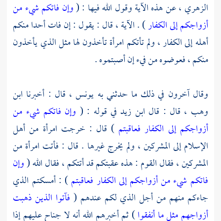
الزهري ،
عن هذه الآية وقول الله فيها : (
وإن فاتكم شيء من
أزواجكم إلى الكفار
) . الآية ، قال : يقول : إن فات أحدا منكم
أهله إلى الكفار ، ولم تأتكم امرأة تأخذون لها مثل الذي يأخذون
منكم ، فعوضوه من فيء إن أصبتموه .
وقال آخرون في ذلك ما حدثني به
يونس ،
قال : أخبرنا
ابن
وهب ،
قال : قال
ابن زيد
في قوله : (
وإن فاتكم شيء من
أزواجكم إلى الكفار فعاقبتم
) قال : خرجت امرأة من أهل
الإسلام إلى المشركين ، ولم يخرج غيرها . قال : فأتت امرأة من
المشركين ، فقال القوم : هذه عقبتكم قد أتتكم ، فقال الله (
وإن
فاتكم شيء من أزواجكم إلى الكفار فعاقبتم
) : أمسكتم الذي
جاءكم منهم من أجل الذي لكم عندهم (
فآتوا الذين ذهبت
أزواجهم مثل ما أنفقوا
) ثم أخبرهم الله أنه لا جناح عليهم إذا