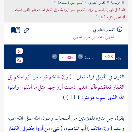
الرئيسية
تفسير الطبري
تفسير سورة الممتحنة
تراجم الأعلام
القول في تأويل قوله تعالى "وإن فاتكم شيء من أزواجكم إلى الكفار فعاقبتم فآتوا الذين ذهبت
أزواجهم مثل ما أنفقوا "
تفسير الطبري
الطبري - محمد بن جرير الطبري
جزء
صفحة
23
336
القول في تأويل قوله تعالى : (
وإن فاتكم شيء من أزواجكم إلى
الكفار فعاقبتم فآتوا الذين ذهبت أزواجهم مثل ما أنفقوا
واتقوا
الله الذي أنتم به مؤمنون
( 11 ) )
يقول جل ثناؤه للمؤمنين من أصحاب رسول الله صلى الله عليه
وسلم (
وإن فاتكم
) أيها المؤمنون (
شيء من أزواجكم إلى الكفار