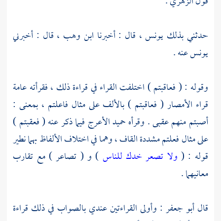
قول
الزهري
.
حدثني بذلك
يونس ،
قال : أخبرنا
ابن وهب ،
قال : أخبرني
يونس
عنه .
وقوله : ( فعاقبتم ) اختلفت القراء في قراءة ذلك ، فقرأته عامة
قراء الأمصار ( فعاقبتم ) بالألف على مثال فاعلتم ، بمعنى :
أصبتم منهم عقبى . وقرأه
حميد الأعرج
فيما ذكر عنه ( فعقبتم )
على مثال فعلتم مشددة القاف ، وهما في اختلاف الألفاظ بهما نطير
قوله : (
ولا تصعر خدك للناس
) و ( تصاعر ) مع تقارب
معانيهما .
قال
أبو جعفر
: وأولى القراءتين عندي بالصواب في ذلك قراءة