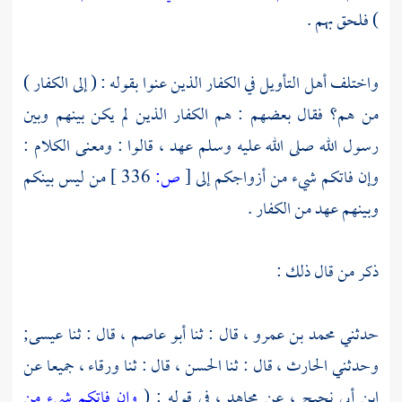
) فلحق بهم .
واختلف أهل التأويل في الكفار الذين عنوا بقوله : ( إلى الكفار )
من هم؟ فقال بعضهم : هم الكفار الذين لم يكن بينهم وبين
رسول الله صلى الله عليه وسلم عهد ، قالوا : ومعنى الكلام :
وإن فاتكم شيء من أزواجكم إلى
[
ص:
336 ]
من ليس بينكم
وبينهم عهد من الكفار .
ذكر من قال ذلك :
حدثني
محمد بن عمرو ،
قال : ثنا
أبو عاصم ،
قال : ثنا
عيسى;
وحدثني
الحارث ،
قال : ثنا
الحسن ،
قال : ثنا
ورقاء ،
جميعا عن
ابن أبي نجيح ،
عن
مجاهد ،
في قوله : (
وإن فاتكم شيء من