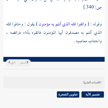
ص:
340 ]
وقوله : (
واتقوا الله الذي أنتم به مؤمنون
) يقول : وخافوا الله
الذي أنتم به مصدقون أيها المؤمنون فاتقوه بأداء فرائضه ،
واجتناب معاصيه .
السابق
التالي
الخدمات العلمية
تفسير الآية
عناوين الشجرة