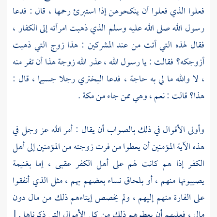
فعلوا الذي فعلوا أن ينكحوهن إذا استبرئ رحمها ، قال : فدعا
رسول الله صلى الله عليه وسلم الذي ذهبت امرأته إلى الكفار ،
فقال لهذه التي أتت من عند المشركين : هذا زوج التي ذهبت
أزوجكه؟ فقالت : يا رسول الله ، عذر الله زوجة هذا أن تفر منه
، لا والله ما لي به حاجة ، فدعا
البختري
رجلا جسيما ، قال :
هذا؟ قالت : نعم ، وهي ممن جاء من
مكة
.
وأولى الأقوال في ذلك بالصواب أن يقال : أمر الله عز وجل في
هذه الآية المؤمنين أن يعطوا من فرت زوجته من المؤمنين إلى أهل
الكفر إذا هم كانت لهم على أهل الكفر عقبى ، إما بغنيمة
يصيبونها منهم ، أو بلحاق نساء بعضهم بهم ، مثل الذي أنفقوا
على الفارة منهم إليهم ، ولم يخصص إيتاءهم ذلك من مال دون
مال ، فعليهم أن يعطوهم ذلك من كل الأموال التي ذكرناها .
[