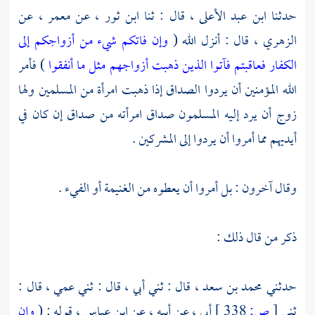
حدثنا
ابن عبد الأعلى ،
قال : ثنا
ابن ثور ،
عن
معمر ،
عن
الزهري ،
قال : أنزل الله (
وإن فاتكم شيء من أزواجكم إلى
الكفار فعاقبتم فآتوا الذين ذهبت أزواجهم مثل ما أنفقوا
) فأمر
الله المؤمنين أن يردوا الصداق إذا ذهبت امرأة من المسلمين ولها
زوج أن يرد إليه المسلمون صداق امرأته من صداق إن كان في
أيديهم مما أمروا أن يردوا إلى المشركين .
وقال آخرون : بل أمروا أن يعطوه من الغنيمة أو الفيء .
ذكر من قال ذلك :
حدثني
محمد بن سعد ،
قال : ثني أبي ، قال : ثني عمي ، قال :
ثني
[
ص:
338 ]
أبي ، عن أبيه ، عن
ابن عباس ،
قوله : (
وإن