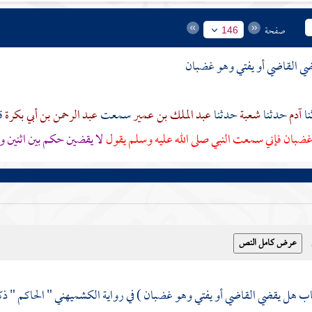
صفحة
146
ي القاضي أو يفتي وهو غضبان
آدم
حدثنا
شعبة
حدثنا
عبد الملك بن عمير
سمعت
عبد الرحمن بن أبي بكرة
ق
غضبان فإني سمعت النبي صلى الله عليه وسلم يقول
لا يقضين حكم بين اثنين 
باب هل يقضي القاضي أو يفتي وهو غضبان ) في رواية
الكشميهني
" الحاكم " ذك