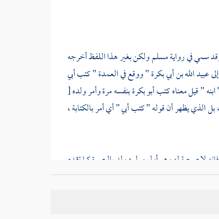
قد سمي في رواية
مسلم
ولكن بغير هذا اللفظ أخرجه
إلى
عبيد الله بن أبي بكرة
" ووقع في العمدة " كتب أبي
" ابنه " قيل معناه كتب
أبو بكرة
بنفسه مرة وأمر ولده
[
ل الذي يظهر أن قوله " كتب أبي " أي أمر بالكتابة ،
فإنه لا صحبة له وهو أول مولود ولد
بالبصرة
كما تقدم
ستان
بكسر المهملة والجيم على الصحيح بعدهما مثناة