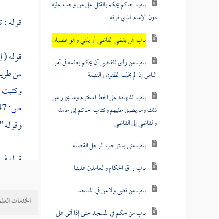
باب الحاكم يحكم بالقتل على من وجب عليه
دون الإمام الذي فوقه
قوله : 
باب هل يقضي القاضي أو يفتي وهو غضبان
قوله ( إ
باب من رأى للقاضي أن يحكم بعلمه في أمر
من طري
الناس إذا لم يخف الظنون والتهمة
وكتبت له
باب الشهادة على الخط المختوم وما يجوز من
ص:
147 ]
ذلك وما يضيق عليهم وكتاب الحاكم إلى عامله
والقاضي إلى القاضي
وقوله " 
باب متى يستوجب الرجل القضاء
قوله في 
باب رزق الحكام والعاملين عليها
في الكل
باب من قضى ولاعن في المسجد
الخدمات العلم
قوله ( 
باب من حكم في المسجد حتى إذا أتى على