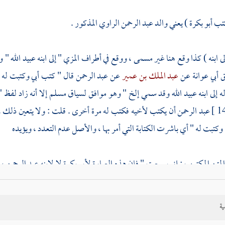
كتب
أبو بكرة
) يعني والد عبد الرحمن الراوي المذكور .
لى ابنه ) كذا وقع هنا غير مسمى ، ووقع في أطراف
المزي
" إلى ابنه
عبيد الله
" و
ق
أبي عوانة
عن
عبد الملك بن عمير
عن
عبد الرحمن
قال " كتب أبي وكتبت له 
 إلى ابنه
عبيد الله
وقد سمي إلخ " وهو موافق لسياق
مسلم
إلا أنه زاد لفظ 
عبد الرحمن
أن يكتب لأخيه فكتب له مرة أخرى . قلت : ولا يتعين ذلك ، ب
وكتبت له " أي باشرت الكتابة التي أمر بها ، والأصل عدم التعدد ، ويؤيده
المتن المكتوب : إني سمعت " فإن هذه العبارة لأبي بكرة لا لابنه
عبد الرحمن
، 
ام على قول
أبي بكرة
" لو دخلوا علي ما جهشت لهم بقصبة " .
ية
وكان
بسجستان
) في رواية
مسلم
" وهو قاض
بسجستان
" وهي جملة حالية
وسج