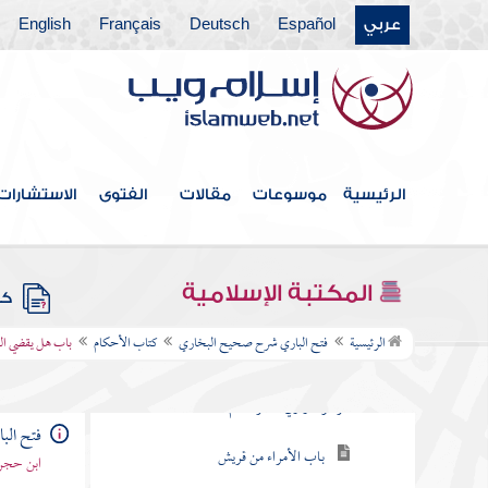
عربي
Español
Deutsch
Français
English
كتاب الديات
كتاب استتابة المرتدين والمعاندين وقتالهم
كتاب الإكراه
كتاب الحيل
الرئيسية
موسوعات
مقالات
الفتوى
الاستشارات
كتاب التعبير
كتاب الفتن
المكتبة الإسلامية
كتب
كتاب الأحكام
الرئيسية
فتح الباري شرح صحيح البخاري
كتاب الأحكام
باب هل يقضي ال
باب قول الله تعالى و أطيعوا الله وأطيعوا
الرسول وأولي الأمر منكم
فتح ال
باب الأمراء من قريش
ابن حجر 