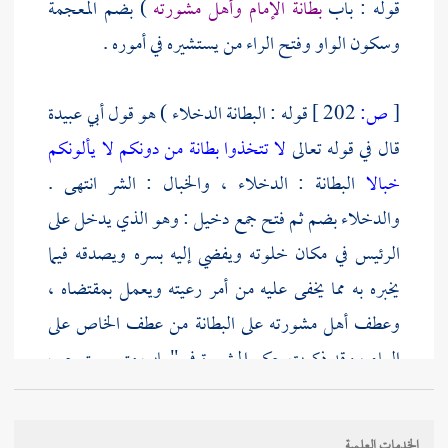
قوله : باب
بطانة الإمام وأهل مشورته
) بضم المعجمة
وسكون الواو وفتح الراء من يستشيره في أموره .
[
ص:
202 ]
قوله : البطانة الدخلاء ) هو قول
أبي عبيدة
قال في قوله تعالى
لا تتخذوا بطانة من دونكم لا يألونكم
خبالا
البطانة : الدخلاء ، والخبال : الشر انتهى .
والدخلاء بضم ثم فتح جمع دخيل : وهو الذي يدخل على
الرئيس في مكان خلوته ويفضي إليه بسره ويصدقه فيما
يخبره به مما يخفى عليه من أمر رعيته ويعمل بمقتضاه ،
وعطف أهل مشورته على البطانة من عطف الخاص على
العام ، وقد ذكرت حكم المشورة في " باب متى يستوجب
الرجل القضاء " وأخرج
أبو داود
في المراسيل من رواية
عبد الله بن عبد الرحمن بن أبي حسين
أن رجلا قال يا
الخدمات العلمية