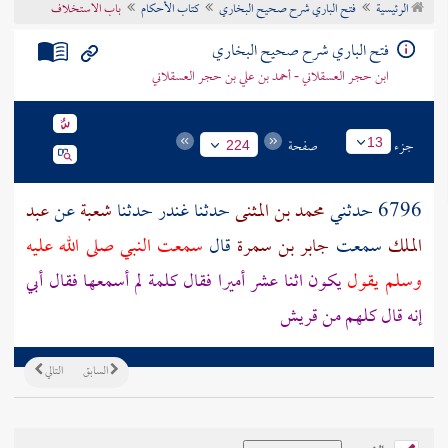
الرئيسية
فتح الباري شرح صحيح البخاري
كتاب الأحكام
باب الاستخلاف
تراجم الأعلام
فتح الباري شرح صحيح البخاري
ابن حجر العسقلاني - أحمد بن علي بن حجر العسقلاني
جزء
صفحة
13
224
6796 حدثني
محمد بن المثنى
حدثنا
غندر
حدثنا
شعبة
عن
عبد
الملك
سمعت
جابر بن سمرة
قال
سمعت النبي صلى الله عليه
وسلم يقول
يكون اثنا عشر أميرا فقال كلمة لم أسمعها فقال
أبي
إنه قال كلهم من
قريش
السابق
التالي