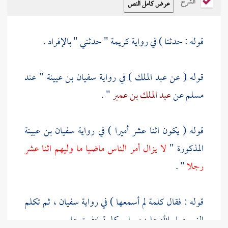
الشرح
قوله : حدثنا ) في رواية
كريمة
" حدثني " بالإفراد .
قوله ( عن
عبد الملك
) في رواية
سفيان بن عيينة
" عند
مسلم
عن
عبد الملك بن عمير
" .
قوله ( يكون اثنا عشر أميرا ) في رواية
سفيان بن عيينة
المذكورة "
لا يزال أمر الناس ماضيا ما وليهم اثنا عشر
رجلا
" .
قوله : فقال كلمة لم أسمعها ) في رواية
سفيان
، ثم تكلم
النبي صلى الله عليه وسلم بكلمة خفيت علي .