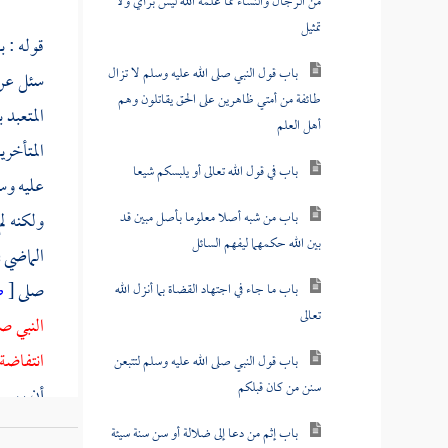
من الرجال والنساء مما علمه الله ليس برأي ولا
تمثيل
قوله : 
باب قول النبي صلى الله عليه وسلم لا تزال
سئل عن 
طائفة من أمتي ظاهرين على الحق يقاتلون وهم
المتعبد 
أهل العلم
المتأخري
باب في قول الله تعالى أو يلبسكم شيعا
عليه وسل
باب من شبه أصلا معلوما بأصل مبين قد
ولكنه ل
بين الله حكمهما ليفهم السائل
الماضي 
صلى
[
ص
باب ما جاء في اجتهاد القضاة بما أنزل الله
تعالى
النبي صل
انتفاضة
باب قول النبي صلى الله عليه وسلم لتتبعن
سنن من كان قبلكم
أن رسول
كتاب ال
باب إثم من دعا إلى ضلالة أو سن سنة سيئة