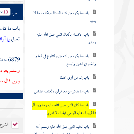
باب ما يكره من كثرة السؤال وتكلف ما لا
جزء
13
يعنيه
باب ما كان 
باب الاقتداء بأفعال النبي صلى الله عليه
تعالى
بما أرا
وسلم
باب ما يكره من التعمق والتنازع في العلم
6879 حدثنا
والغلو في الدين والبدع
وسلم يعود
باب إثم من آوى محدثا
وربما قال
سف
باب ما يذكر من ذم الرأي وتكلف القياس
باب ما كان النبي صلى الله عليه وسلم يسأل
مما لم ينزل عليه الوحي فيقول لا أدري
الشرح
باب تعليم النبي صلى الله عليه وسلم أمته