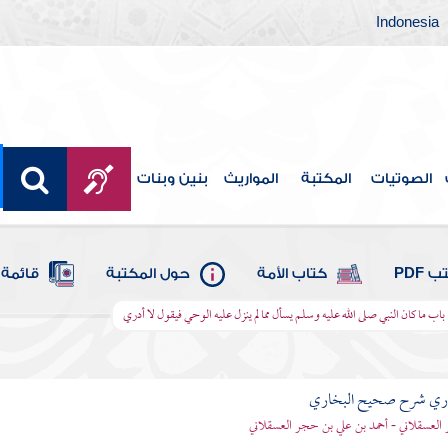
Indonesia
الصوتيات
المكتبة
المواريث
بنين وبنات
 PDF
كتاب الأمة
حول المكتبة
قائمة 
باب ما كان النبي صلى الله عليه وسلم يسأل مما لم ينزل عليه الوحي فيقول لا أدري
باري شرح صحيح البخاري
العسقلاني - أحمد بن علي بن حجر العسقلاني