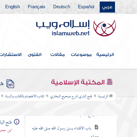
عربي
Español
Deutsch
Français
English
كتاب الحيل
كتاب التعبير
كتاب الفتن
كتاب الأحكام
الرئيسية
موسوعات
مقالات
الفتوى
الاستشارات
كتاب التمني
كتاب أخبار الآحاد
المكتبة الإسلامية
كتب
كتاب الاعتصام بالكتاب والسنة
الرئيسية
فتح الباري شرح صحيح البخاري
كتاب الاعتصام بالكتاب والسنة
باب قول النبي صلى الله عليه وسلم بعثت
بجوامع الكلم
فتح ال
باب الاقتداء بسنن رسول الله صلى الله عليه
ابن حجر 
وسلم