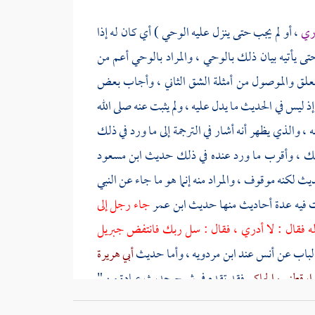
دري
، أو لم يجب حتى ينزل عليه الوحي ) أي كان له إذا
ى يأتيه بيان ذلك بالوحي ، والمراد بالوحي أعم من
 المعلق والموصول من أمثلة الشق الثاني ، وأجاب بعض
إذ ليس في الحديث ما يدل عليه ، ولم يثبت عنه صلى الله
، والذي يظهر أنه أشار في الترجمة إلى ما ورد في ذلك
ذلك ، وأقرب ما ورد عنده في ذلك حديث
ابن مسعود
ديث لكنه موقوف ، والمراد منه إنما هو ما جاء عن النبي
دت فيه عدة أحاديث منها حديث
ابن عمر
جاء رجل إلى
ه فقال : لا أدري ، فقال : سل ربك فانتفض
جبريل
الباب عن
أنس
عند
ابن مردويه
، وأما حديث
أبي هريرة
دارقطني
والحاكم
فقد تقدم في شرح حديث
عبادة
من "
ن ذلك في " كتاب الحدود " أيضا ، وقال
ابن الحاجب
: