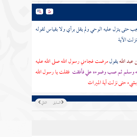
 يجب حتى ينزل عليه الوحي ولم يقل برأي ولا بقياس لقوله
زلت الآية
 عبد الله
يقول
مرضت فجاءني رسول الله صلى الله عليه
ليه وسلم ثم صب وضوءه علي فأفقت
فقلت يا رسول الله
بشيء حتى نزلت آية الميراث
السابق
التالي