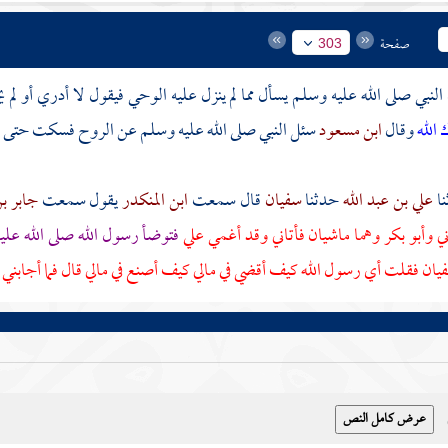
صفحة
303
النبي صلى الله عليه وسلم يسأل مما لم ينزل عليه الوحي فيقول لا أدري أو لم
ك الله
وقال
ابن مسعود
سئل النبي صلى الله عليه وسلم عن الروح فسكت حتى ن
علي بن عبد الله
حدثنا
سفيان
قال سمعت
ابن المنكدر
يقول سمعت
جابر بن
ني
وأبو بكر
وهما ماشيان فأتاني وقد أغمي علي
فتوضأ رسول الله صلى الله ع
يان
فقلت أي رسول الله كيف أقضي في مالي كيف أصنع في مالي قال فما أجابني 