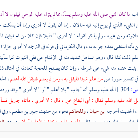
باب
ما كان النبي صلى الله عليه وسلم يسأل مما لم ينزل عليه الوحي فيقول لا أ
الشيء الذي لم يوح إليه فيه حالان : إما أن يقول لا أدري وإما أن يسكت حت
بتلاوته ومن غيره ، ولم يذكر لقوله : لا أدري " دليلا فإن كلا من الحديثين
ن بأنه استغنى بعدم جوابه به ، وقال
الكرماني
في قوله في الترجمة لا أدري حزازة 
م ذلك كذا قال ، وهو تساهل شديد منه في الإقدام على نفي الثبوت كما سأبينه 
م يثبت عنده منه شيء على شرطه ، وإن كان يصلح للحجة كعادته في أمثال 
في تفسير سورة ص
من علم شيئا فليقل به ، ومن لم يعلم فليقل الله أعلم
، الح
:
304 ]
الله عليه وسلم أنه أجاب " بلا أعلم " أو " لا أدري " وقد ور
ى الله عليه وسلم فقال : أي البقاع خير ، قال : لا أدري ، فأتاه
جبريل
فسأل
، الحديث أخرجه
ابن حبان
،
وللحاكم
نحوه من حديث
جبير بن مطعم
، وفي 
 الله صلى الله عليه وسلم قال
ما أدري الحدود كفارة لأهلها أم لا
وهو عند
ال
علم " الكلام عليه وطريق الجمع بينه وبين حديث
عبادة
، ووقع الإلمام بشيء م