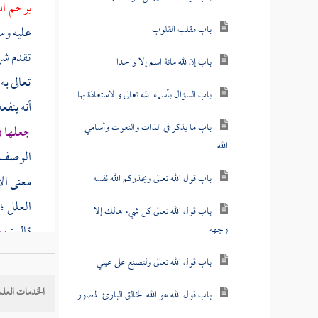
يرحم ال
باب مقلب القلوب
عليه وسل
تقدم شرح
باب إن لله مائة اسم إلا واحدا
تعالى به
باب السؤال بأسماء الله تعالى والاستعاذة بها
أنه ينفع
باب ما يذكر في الذات والنعوت وأسامي
جعلها ف
الله
الوصف ب
باب قول الله تعالى ويحذركم الله نفسه
معنى الإ
العلل ؛
باب قول الله تعالى كل شيء هالك إلا
قال :
وم
وجهه
ذهب الجم
باب قول الله تعالى ولتصنع على عيني
البيهقي
الخدمات العلم
باب قول الله هو الله الخالق البارئ المصور
بالأولية