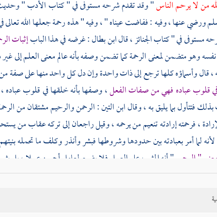
له من لا يرحم الناس
" وقد تقدم شرحه مستوفى في " كتاب الأدب " وحدي
م ورضي عنها ، وفيه : ففاضت عيناه " ، وفيه " هذه رحمة جعلها الله تعالى ف
ه مستوفى في " كتاب الجنائز ، قال
ابن بطال
: غرضه في هذا الباب
إثبات الر
 نفسه وهو متضمن لمعنى الرحمة كما تضمن وصفه بأنه عالم معنى العلم إلى غير ذ
ه ، قال وأسماؤه كلها ترجع إلى ذات واحدة وإن دل كل واحد منها على صفة من
ي قلوب عباده فهي من صفات الفعل
، وصفها بأنه خلقها في قلوب عباده ، 
ذلك فتتأول بما يليق به ، وقال
ابن التين
: الرحمن والرحيم مشتقان من الرحمة
رادة ، فرحمته إرادته تنعيم من يرحمه ، وقيل راجعان إلى تركه عقاب من يستح
 لأنه لما أمر بعبادته بين حدودها وشروطها فبشر وأنذر وكلف ما تحمله بني
عنى " الرحيم
" أنه المثيب على العمل فلا يضيع لعامل أحسن عملا ، بل يث
هور إلى أن " الرحمن " مأخوذ من الرحمة مبني على المبالغة ومعناه ذو الرحمة 
بحديث
عبد الرحمن بن عوف
، وفيه خلقت الرحم وشققت لها اسما من اسمي
ية
 ، أخرجه
البخاري
في التاريخ
وأبو داود
والترمذي
والحاكم من حديث
عبد الله