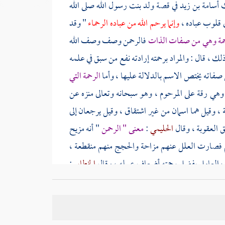
ث
أسامة بن زيد
في قصة ولد بنت رسول الله صلى الله
ي قلوب عباده ،
وإنما يرحم الله من عباده الرحماء
" وقد
حمة وهي من صفات الذات
فالرحمن وصف وصف الله
لك ، قال : والمراد برحمته إرادته نفع من سبق في علمه
 صفاته يختص الاسم بالدلالة عليها ، وأما
الرحمة التي
وهي رقة على المرحوم ، وهو سبحانه وتعالى منزه عن
 ، وقيل هما اسمان من غير اشتقاق ، وقيل يرجعان إلى
ق العقوبة ، وقال
الحليمي
:
معنى " الرحمن
" أنه مزيح
تهم فصارت العلل عنهم مزاحة والحجج منهم منقطعة ،
يب العامل بفضل رحمته أضعاف عمله ، وقال
الخطابي
:
لا نظير له فيها ، ولذلك لا يثنى ولا يجمع ، واحتج له
 . قلت : وكذا حديث الرحمة الذي اشتهر بالمسلسل
 بن عمرو بن العاص
بلفظ "
الراحمون يرحمهم الرحمن
"