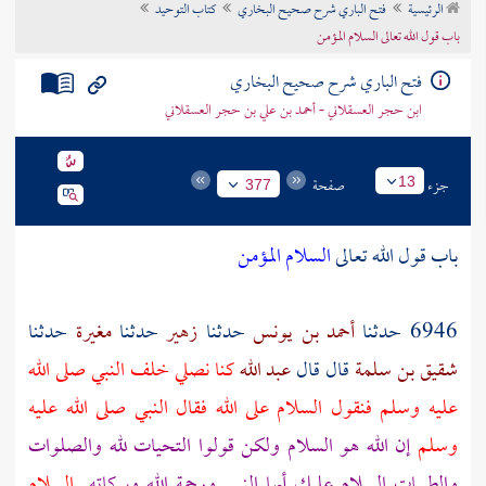
الرئيسية
فتح الباري شرح صحيح البخاري
كتاب التوحيد
تراجم الأعلام
باب قول الله تعالى السلام المؤمن
فتح الباري شرح صحيح البخاري
ابن حجر العسقلاني - أحمد بن علي بن حجر العسقلاني
جزء
صفحة
13
377
باب قول الله تعالى
السلام المؤمن
6946 حدثنا
أحمد بن يونس
حدثنا
زهير
حدثنا
مغيرة
حدثنا
شقيق بن سلمة
قال قال
عبد الله
كنا نصلي خلف النبي صلى الله
عليه وسلم فنقول السلام على الله فقال النبي صلى الله عليه
وسلم
إن الله هو السلام ولكن قولوا التحيات لله والصلوات
والطيبات السلام عليك أيها النبي ورحمة الله وبركاته
السلام