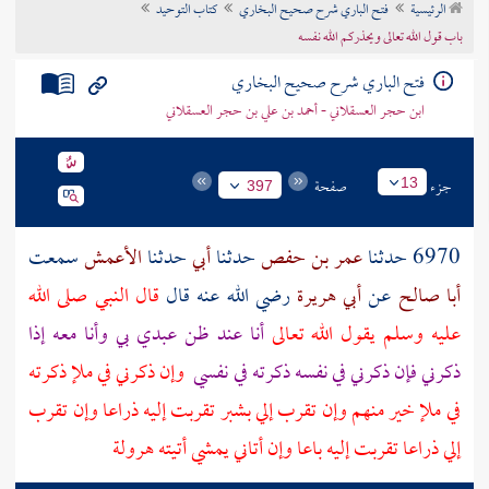
الرئيسية
فتح الباري شرح صحيح البخاري
كتاب التوحيد
تراجم الأعلام
باب قول الله تعالى ويحذركم الله نفسه
فتح الباري شرح صحيح البخاري
ابن حجر العسقلاني - أحمد بن علي بن حجر العسقلاني
جزء
صفحة
13
397
6970 حدثنا
عمر بن حفص
حدثنا
أبي
حدثنا
الأعمش
سمعت
أبا صالح
عن
أبي هريرة
رضي الله عنه قال
قال النبي صلى الله
عليه وسلم يقول الله تعالى
أنا عند ظن عبدي بي وأنا معه إذا
ذكرني فإن ذكرني في نفسه ذكرته في نفسي
وإن ذكرني في ملإ ذكرته
في ملإ خير منهم وإن تقرب إلي بشبر تقربت إليه ذراعا وإن تقرب
إلي ذراعا تقربت إليه باعا وإن أتاني يمشي أتيته هرولة