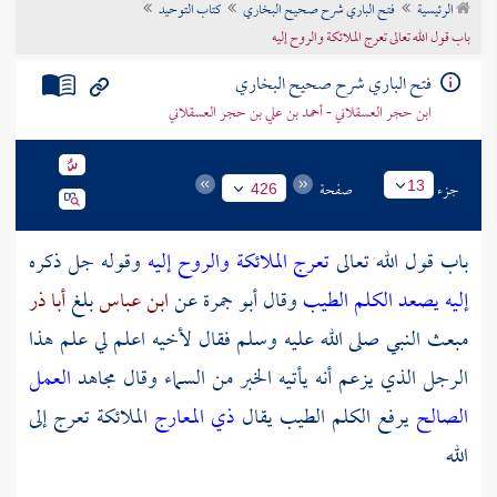
الرئيسية
فتح الباري شرح صحيح البخاري
كتاب التوحيد
تراجم الأعلام
باب قول الله تعالى تعرج الملائكة والروح إليه
فتح الباري شرح صحيح البخاري
ابن حجر العسقلاني - أحمد بن علي بن حجر العسقلاني
جزء
صفحة
13
426
باب قول الله تعالى
تعرج الملائكة والروح إليه
وقوله جل ذكره
إليه يصعد الكلم الطيب
وقال أبو جمرة عن
ابن عباس
بلغ
أبا ذر
مبعث النبي صلى الله عليه وسلم فقال لأخيه اعلم لي علم هذا
الرجل الذي يزعم أنه يأتيه الخبر من السماء وقال مجاهد
العمل
الصالح
يرفع الكلم الطيب يقال
ذي المعارج
الملائكة تعرج إلى
الله