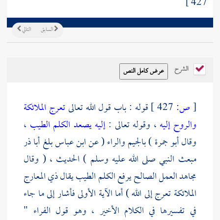
427 ]
السابق
التالي
الشرح
[
ص:
427 ]
قوله : باب قول الله تعالى
تعرج الملائكة
والروح إليه
، وقوله تعالى :
إليه يصعد الكلم الطيب
،
وقال
أبو جمرة
) بالجيم والراء ( عن
ابن عباس
بلغ
أبا ذر
مبعث النبي صلى الله عليه وسلم ) الحديث ، ( وقال
مجاهد
العمل الصالح يرفع الكلم الطيب يقال ذي المعارج
الملائكة تعرج إلى الله ) أما الآية الأولى فأشار إلى ما جاء
في تفسيرها في الكلام الأخير ، وهو قول
الفراء
"