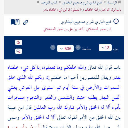
الرئيسية
فتح الباري شرح صحيح البخاري
كتاب التوحيد
تراجم الأعلام
باب قول الله تعالى والله خلقكم وما تعملون إنا كل شيء خلقناه بقدر
فتح الباري شرح صحيح البخاري
ابن حجر العسقلاني - أحمد بن علي بن حجر العسقلاني
جزء
صفحة
13
536
باب قول الله تعالى
والله خلقكم وما تعملون
إنا كل شيء خلقناه
بقدر
ويقال للمصورين أحيوا ما خلقتم
إن ربكم الله الذي خلق
السموات والأرض في ستة أيام ثم استوى على العرش يغشي
الليل النهار يطلبه حثيثا والشمس والقمر والنجوم مسخرات
بأمره ألا له الخلق والأمر تبارك الله رب العالمين
قال ابن عيينة
بين الله الخلق من الأمر لقوله تعالى
ألا له الخلق والأمر
وسمى
النبي صلى الله عليه وسلم الإيمان عملا قال
أبو ذر
وأبو هريرة