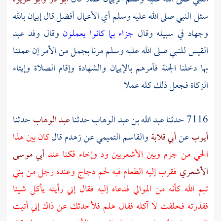
سئل النبي صلى الله عليه وسلم أي الأعمال أفضل قال إيمان بالله
وجهاد في سبيله وقال
جزاء بما كانوا يعملون
وقال
وفد عبد
القيس
للنبي صلى الله عليه وسلم مرنا بجمل من الأمر إن عملنا
بها دخلنا الجنة فأمرهم بالإيمان والشهادة وإقام الصلاة وإيتاء
الزكاة فجعل ذلك كله عملا
7116 حدثنا
عبد الله بن عبد الوهاب
حدثنا
عبد الوهاب
حدثنا
أيوب
عن
أبي قلابة
والقاسم التميمي
عن
زهدم
قال
كان بين هذا
الحي من
جرم
وبين
الأشعريين
ود وإخاء فكنا عند
أبي موسى
الأشعري
فقرب إليه الطعام فيه لحم دجاج وعنده رجل من
بني
تيم الله
كأنه من الموالي فدعاه إليه فقال إني رأيته يأكل شيئا
فقذرته فحلفت لا آكله فقال هلم فلأحدثك عن ذاك إني أتيت