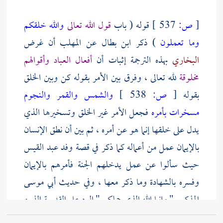
[
ص:
537 ]
قوله ( باب
قول الله تعالى
والله خلقكم
وما تعملون
) ذكر
ابن بطال
عن
المهلب
أن غرض
البخاري
بهذه الترجمة إثبات أن
أفعال العباد وأقوالهم
مخلوقة
لله تعالى ، وفرق بين الأمر بقوله كن وبين الخلق
بقوله
[
ص:
538 ]
والشمس والقمر والنجوم
مسخرات بأمره
فجعل الأمر غير الخلق وتسخيرها الذي
يدل على خلقها إنما هو عن أمره ، ثم بين أن نطق الإنسان
بالإيمان عمل من أعماله كما ذكر في قصة وفد
عبد القيس
حيث سألوا عن عمل يدخلهم الجنة فأمرهم بالإيمان
وفسره بالشهادة وما ذكر معها ، وفي حديث
أبي موسى
المذكور " وإنما الله الذي حملكم " الرد على
القدرية
الذين
يزعمون أنهم يخلقون أعمالهم .