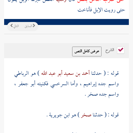
حتى رويت الإبل فأناخت
السابق
التالي
الشرح
قوله : ( حدثنا
أحمد بن سعيد أبو عبد الله
) هو الرباطي
واسم جده
إبراهيم
، وأما
السرخسي
فكنيته
أبو جعفر
،
واسم جده
صخر
.
قوله : ( حدثنا
صخر
) هو ابن جويرية .