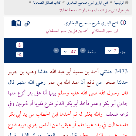
الرئيسية
فتح الباري شرح صحيح البخاري
كتاب فضائل الصحابة
تراجم الأعلام
باب قول النبي صلى الله عليه وسلم لو كنت متخذا خليلا
فتح الباري شرح صحيح البخاري
ابن حجر العسقلاني - أحمد بن علي بن حجر العسقلاني
جزء
صفحة
7
47
3473 حدثني
أحمد بن سعيد أبو عبد الله
حدثنا
وهب بن جرير
حدثنا
صخر
عن
نافع
أن
عبد الله بن عمر
رضي الله عنهما قال
قال رسول الله صلى الله عليه وسلم
بينما أنا على بئر أنزع منها
جاءني
أبو بكر
وعمر
فأخذ
أبو بكر
الدلو فنزع ذنوبا أو ذنوبين وفي
نزعه ضعف
والله يغفر له ثم أخذها
ابن الخطاب
من يد
أبي بكر
فاستحالت في يده غربا فلم أر عبقريا من الناس يفري فريه فنزع
حتى ضرب الناس بعطن
قال
وهب
العطن مبرك الإبل يقول