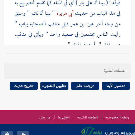
قوله : ( بينا أنا على بئر ) أي في المنام كما تقدم التصريح به
في هذا الباب من حديث
أبي هريرة
" بينا أنا نائم " وسبق
من وجه آخر عن ابن
عمر
قبل مناقب الصحابة بباب "
رأيت الناس مجتمعين في صعيد واحد " ويأتي في مناقب
عمر
بلفظ " رأيت في المنام " .
قوله : ( أنزع منها ) أي أملأ الماء بالدلو .
الخدمات العلمية
قوله : ( فنزع ذنوبا أو ذنوبين ) بفتح المعجمة وبالنون
تفسير الآية
ترجمة علم
عناوين الشجرة
تخريج حديث
وآخره موحدة : الدلو الكبيرة إذا كان فيها الماء واتفق
[
ص:
48 ]
من شرح هذا الحديث على أن ذكر الذنوب
إشارة إلى مدة خلافته ، وفيه نظر لأنه ولي سنتين وبعض
وثيقة الخصوصية
اتفاقية الخدمة
اتصل بنا
من نحن
سنة ، فلو كان ذلك المراد لقال ذنوبين أو ثلاثة ، والذي