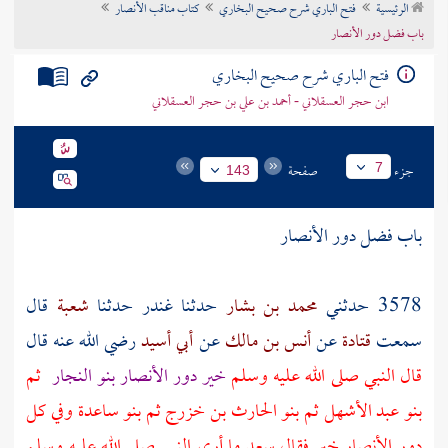
الرئيسية
فتح الباري شرح صحيح البخاري
كتاب مناقب الأنصار
تراجم الأعلام
باب فضل دور الأنصار
فتح الباري شرح صحيح البخاري
ابن حجر العسقلاني - أحمد بن علي بن حجر العسقلاني
جزء
صفحة
7
143
باب فضل دور
الأنصار
3578 حدثني
محمد بن بشار
حدثنا
غندر
حدثنا
شعبة
قال
سمعت
قتادة
عن
أنس بن مالك
عن
أبي أسيد
رضي الله عنه قال
قال النبي صلى الله عليه وسلم
خير دور
الأنصار
بنو النجار
ثم
بنو عبد الأشهل
ثم
بنو الحارث بن خزرج
ثم
بنو ساعدة
وفي كل
دور
الأنصار
خير فقال
سعد
ما أرى النبي صلى الله عليه وسلم