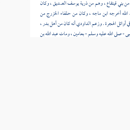
من
بني قينقاع
، وهم من ذرية
يوسف الصديق
، وكان
الله
أخرجه
ابن ماجه
، وكان من حلفاء
الخزرج
من
 أوائل الهجرة . وزعم
الداودي
أنه كان من
أهل
بدر
،
بي - صلى الله عليه وسلم - بعامين ، ومات عبد الله بن
دثني
أبو النضر
" .
عامر بن سعد
" .
بي " .
ن أهل الجنة غير
عبد الله بن سلام
. ويبعد أن لا يطلع