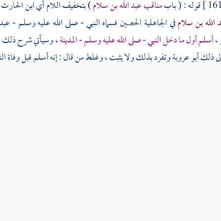
قوله : ( باب
مناقب عبد الله بن سلام
) بتخفيف اللام أي
ابن الحارث
 الله بن سلام
في الجاهلية
الحصين
فسماه النبي - صلى الله عليه وسلم -
عبد 
،
أسلم أول ما دخل النبي - صلى الله عليه وسلم -
المدينة
، وسيأتي شرح ذلك في
لى ذلك
أبو عروبة
وتفرد بذلك ولا يثبت ، وغلط من قال : إنه أسلم قبل وفاة الن
ة ثلاث وأربعين .
( عن
أبي النضر
) في رواية
أبي يعلى
عن
يحيى بن معين
عن
أبي مسهر
عن
مالك
" ح
( عن
عامر
) في رواية
عاصم بن مهجع
عن
مالك
عند
الدارقطني
" قال : سمعت
 عن أبيه ) في رواية
إسحاق بن الطباع
عن
مالك
عند
الدارقطني
" قال : سمعت أ
 ما سمعت إلخ ) استشكل بأنه - صلى الله عليه وسلم - قد قال لجماعة إنهم م
ية