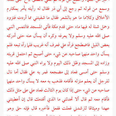
وسمع من قوله ثم رجع إلى
أبي ذر
فقال له رأيته يأمر بمكارم
الأخلاق وكلاما ما هو بالشعر فقال ما شفيتني مما أردت فتزود
وحمل شنة له فيها ماء حتى قدم
مكة
فأتى المسجد فالتمس النبي
صلى الله عليه وسلم ولا يعرفه وكره أن يسأل عنه حتى أدركه
بعض الليل فاضطجع فرآه
علي
فعرف أنه غريب فلما رآه تبعه فلم
يسأل واحد منهما صاحبه عن شيء حتى أصبح ثم احتمل قربته
وزاده إلى المسجد وظل ذلك اليوم ولا يراه النبي صلى الله عليه
وسلم حتى أمسى فعاد إلى مضجعه فمر به
علي
فقال أما نال
للرجل أن يعلم منزله فأقامه فذهب به معه لا يسأل واحد منهما
صاحبه عن شيء حتى إذا كان يوم الثالث فعاد
علي
على مثل ذلك
فأقام معه ثم قال ألا تحدثني ما الذي أقدمك قال إن أعطيتني
عهدا وميثاقا لترشدني فعلت ففعل فأخبره قال فإنه حق وهو