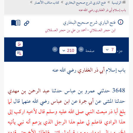
الرئيسية
فتح الباري شرح صحيح البخاري
كتاب مناقب الأنصار
تراجم الأعلام
باب إسلام أبي ذر الغفاري رضي الله عنه
فتح الباري شرح صحيح البخاري
ابن حجر العسقلاني - أحمد بن علي بن حجر العسقلاني
جزء
صفحة
7
210
باب إسلام
أبي ذر الغفاري
رضي الله عنه
3648 حدثني
عمرو بن عباس
حدثنا
عبد الرحمن بن مهدي
حدثنا
المثنى
عن
أبي جمرة
عن
ابن عباس
رضي الله عنهما قال
لما
بلغ
أبا ذر
مبعث النبي صلى الله عليه وسلم قال لأخيه اركب إلى
هذا الوادي فاعلم لي علم هذا الرجل الذي يزعم أنه نبي يأتيه
الخبر من السماء واسمع من قوله ثم ائتني فانطلق الأخ حتى قدمه