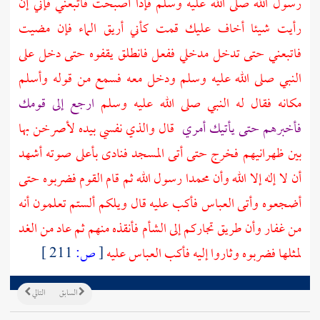
رسول الله صلى الله عليه وسلم فإذا أصبحت فاتبعني فإني إن
رأيت شيئا أخاف عليك قمت كأني أريق الماء فإن مضيت
فاتبعني حتى تدخل مدخلي ففعل فانطلق يقفوه حتى دخل على
النبي صلى الله عليه وسلم ودخل معه فسمع من قوله وأسلم
مكانه فقال له النبي صلى الله عليه وسلم
ارجع إلى قومك
فأخبرهم حتى يأتيك أمري
قال والذي نفسي بيده لأصرخن بها
بين ظهرانيهم فخرج حتى أتى المسجد فنادى بأعلى صوته أشهد
أن لا إله إلا الله وأن محمدا رسول الله ثم قام القوم فضربوه حتى
أضجعوه وأتى
العباس
فأكب عليه قال ويلكم ألستم تعلمون أنه
من
غفار
وأن طريق تجاركم إلى
الشأم
فأنقذه منهم ثم عاد من الغد
لمثلها فضربوه وثاروا إليه فأكب
العباس
عليه
[
ص:
211 ]
السابق
التالي