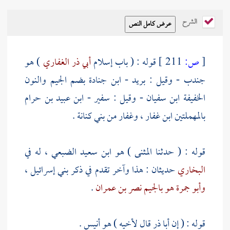
الشرح
[
ص:
211 ]
قوله : ( باب إسلام
أبي ذر الغفاري
) هو
جندب - وقيل :
بريد - ابن جنادة بضم الجيم والنون
الخفيفة ابن سفيان
- وقيل :
سفير - ابن عبيد بن حرام
بالمهملتين
ابن غفار
،
وغفار
من
بني كنانة
.
قوله : ( حدثنا
المثنى
) هو ابن سعيد الضبعي ، له في
البخاري
حديثان : هذا وآخر تقدم في ذكر
بني إسرائيل
،
وأبو جمرة هو بالجيم نصر بن عمران
.
قوله : ( إن
أبا ذر
قال لأخيه ) هو
أنيس
.