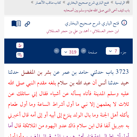
الرئيسية
فتح الباري شرح صحيح البخاري
كتاب مناقب الأنصار
تراجم الأعلام
باب كيف آخى النبي صلى الله عليه وسلم بين أصحابه
فتح الباري شرح صحيح البخاري
ابن حجر العسقلاني - أحمد بن علي بن حجر العسقلاني
جزء
صفحة
7
319
3723 باب حدثني
حامد بن عمر
عن
بشر بن المفضل
حدثنا
حميد
حدثنا
أنس
أن
عبد الله بن سلام
بلغه مقدم النبي صلى الله
عليه وسلم
المدينة
فأتاه يسأله عن أشياء فقال إني سائلك عن
ثلاث لا يعلمهن إلا نبي ما أول أشراط الساعة وما أول طعام
يأكله أهل الجنة وما بال الولد ينزع إلى أبيه أو إلى أمه قال أخبرني
به
جبريل
آنفا قال
ابن سلام
ذاك عدو
اليهود
من الملائكة قال
أما
أول أشراط الساعة فنار تحشرهم من المشرق إلى المغرب
وأما أول