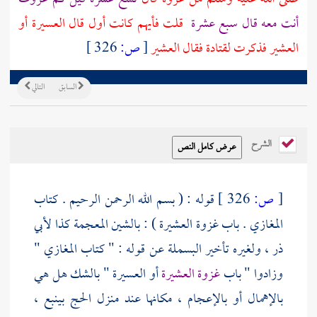
أنت معه قال سبع عشرة
قلت فأيهم كانت أول قال
العسيرة
أو
العشير
فذكرت
لقتادة
فقال
العشير
[
ص:
326 ]
السابق
التالي
الشرح
[
ص:
326 ]
قوله : ( بسم الله الرحمن الرحيم . كتاب
المغازي . باب غزوة العشيرة ) : بالشين المعجمة كذا
لأبي
ذر
، ولغيره تأخير البسملة عن قوله : " كتاب المغازي "
وزادوا " باب
غزوة العشيرة
أو العسيرة " بالشك هل هي
بالإهمال أو بالإعجام ، مكانها عند منزل الحج
بينبع
،