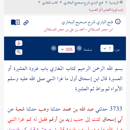
الرئيسية
فتح الباري شرح صحيح البخاري
كتاب المغازي
تراجم الأعلام
باب غزوة العشيرة أو العسيرة
فتح الباري شرح صحيح البخاري
ابن حجر العسقلاني - أحمد بن علي بن حجر العسقلاني
جزء
صفحة
7
325
بسم الله الرحمن الرحيم كتاب المغازي باب غزوة
العشيرة
أو
العسيرة
قال ابن إسحاق أول ما غزا النبي صلى الله عليه وسلم
الأبواء
ثم
بواط
ثم
العشيرة
3733 حدثني
عبد الله بن محمد
حدثنا
وهب
حدثنا
شعبة
عن
أبي إسحاق
كنت إلى جنب
زيد بن أرقم
فقيل له كم غزا النبي
صلى الله عليه وسلم من غزوة قال
تسع عشرة قيل كم غزوت