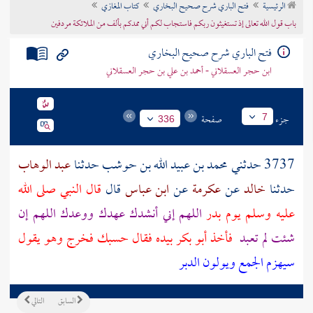
الرئيسية
فتح الباري شرح صحيح البخاري
كتاب المغازي
تراجم الأعلام
باب قول الله تعالى إذ تستغيثون ربكم فاستجاب لكم أني ممدكم بألف من الملائكة مردفين
فتح الباري شرح صحيح البخاري
ابن حجر العسقلاني - أحمد بن علي بن حجر العسقلاني
جزء
صفحة
7
336
3737 حدثني
محمد بن عبيد الله بن حوشب
حدثنا
عبد الوهاب
حدثنا
خالد
عن
عكرمة
عن
ابن عباس
قال
قال النبي صلى الله
عليه وسلم يوم
بدر
اللهم إني أنشدك عهدك ووعدك اللهم إن
شئت لم تعبد
فأخذ
أبو بكر
بيده فقال حسبك فخرج وهو يقول
سيهزم الجمع ويولون الدبر
السابق
التالي