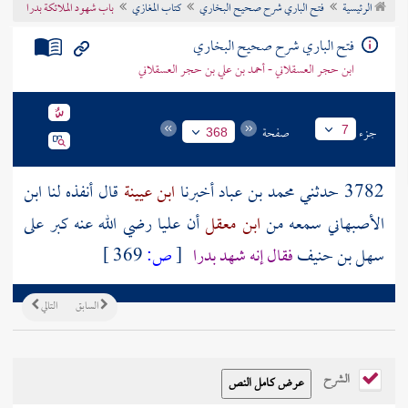
الرئيسية
فتح الباري شرح صحيح البخاري
كتاب المغازي
باب شهود الملائكة بدرا
تراجم الأعلام
فتح الباري شرح صحيح البخاري
ابن حجر العسقلاني - أحمد بن علي بن حجر العسقلاني
جزء
صفحة
7
368
3782 حدثني
محمد بن عباد
أخبرنا
ابن عيينة
قال أنفذه لنا
ابن
الأصبهاني
سمعه من
ابن معقل
أن
عليا
رضي الله عنه كبر على
سهل بن حنيف
فقال إنه شهد
بدرا
[
ص:
369 ]
السابق
التالي
الشرح