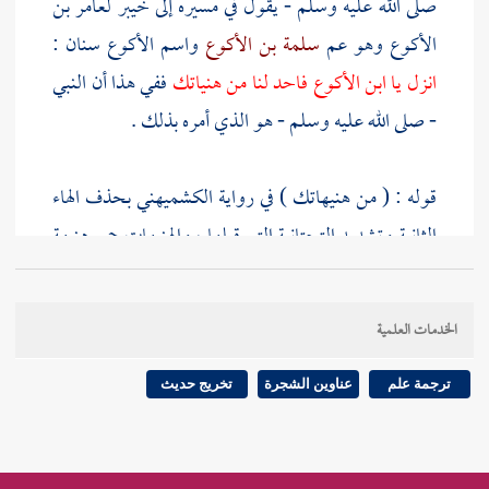
صلى الله عليه وسلم - يقول في مسيره إلى
خيبر
لعامر بن
الأكوع
وهو عم
سلمة بن الأكوع
واسم
الأكوع سنان
:
انزل يا
ابن الأكوع
فاحد لنا من هنياتك
ففي هذا أن النبي
- صلى الله عليه وسلم - هو الذي أمره بذلك .
قوله : ( من هنيهاتك ) في رواية
الكشميهني
بحذف الهاء
الثانية وتشديد التحتانية التي قبلها ، والهنيهات جمع هنيهة
وهي تصغير هنة كما قالوا في تصغير سنة سنيهة . ووقع في
الدعوات من وجه آخر عن
يزيد بن أبي عبيد
" لو أسمعتنا
الخدمات العلمية
من هناتك " بغير تصغير .
ترجمة علم
عناوين الشجرة
تخريج حديث
قوله : ( وكان
عامر
رجلا شاعرا ) قيل : هذا يدل على أن
الرجز من أقسام الشعر ؛ لأن الذي قاله
عامر
حينئذ من