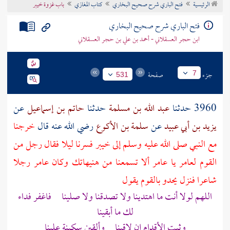
الرئيسية
فتح الباري شرح صحيح البخاري
كتاب المغازي
باب غزوة خيبر
تراجم الأعلام
فتح الباري شرح صحيح البخاري
ابن حجر العسقلاني - أحمد بن علي بن حجر العسقلاني
جزء
صفحة
7
531
3960 حدثنا
عبد الله بن مسلمة
حدثنا
حاتم بن إسماعيل
عن
يزيد بن أبي عبيد
عن
سلمة بن الأكوع
رضي الله عنه قال
خرجنا
مع النبي صلى الله عليه وسلم إلى
خيبر
فسرنا ليلا فقال رجل من
القوم
لعامر
يا
عامر
ألا تسمعنا من هنيهاتك وكان
عامر
رجلا
شاعرا فنزل يحدو بالقوم يقول
اللهم لولا أنت ما اهتدينا ولا تصدقنا ولا صلينا فاغفر فداء
لك ما أبقينا
وثبت الأقدام إن لاقينا وألقين سكينة علينا