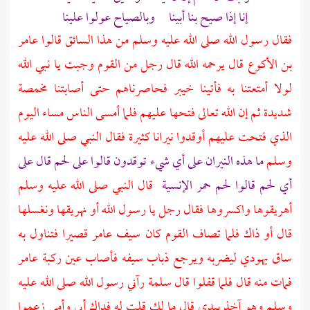
إنا إذا صيح بنا أبينا وبالصياح عولوا علينا
فقال رسول الله صلى الله عليه وسلم من هذا السائق قالوا
عامر
بن الأكوع
قال يرحمه الله قال رجل من القوم وجبت يا نبي الله
لولا أمتعتنا به فأتينا
خيبر
فحاصرناهم حتى أصابتنا مخمصة
شديدة ثم إن الله تعالى فتحها عليهم فلما أمسى الناس مساء اليوم
الذي فتحت عليهم أوقدوا نيرانا كثيرة فقال النبي صلى الله عليه
وسلم
ما هذه النيران على أي شيء توقدون قالوا على لحم قال على
أي لحم قالوا لحم حمر الإنسية
قال النبي صلى الله عليه وسلم
أهريقوها واكسروها فقال رجل يا رسول الله أو نهريقها ونغسلها
قال أو ذاك فلما تصاف القوم كان سيف
عامر
قصيرا فتناول به
ساق يهودي ليضربه ويرجع ذباب سيفه فأصاب عين ركبة
عامر
فمات منه قال فلما قفلوا قال
سلمة
رآني رسول الله صلى الله عليه
وسلم وهو آخذ بيدي قال ما لك قلت له فداك أبي وأمي زعموا