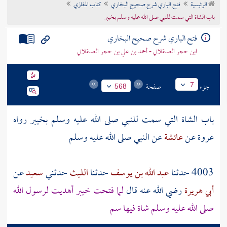
الرئيسية
فتح الباري شرح صحيح البخاري
كتاب المغازي
تراجم الأعلام
باب الشاة التي سمت للنبي صلى الله عليه وسلم بخيبر
فتح الباري شرح صحيح البخاري
ابن حجر العسقلاني - أحمد بن علي بن حجر العسقلاني
جزء
صفحة
7
568
باب الشاة التي سمت للنبي صلى الله عليه وسلم
بخيبر
رواه
عروة عن
عائشة
عن النبي صلى الله عليه وسلم
4003 حدثنا
عبد الله بن يوسف
حدثنا
الليث
حدثني
سعيد
عن
أبي هريرة
رضي الله عنه قال
لما فتحت
خيبر
أهديت لرسول الله
صلى الله عليه وسلم شاة فيها سم