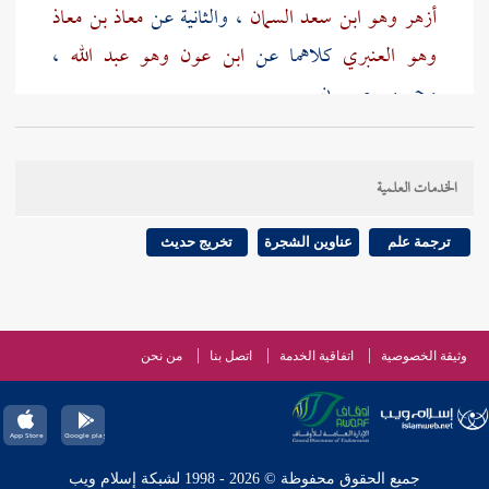
أزهر وهو ابن سعد السمان
، والثانية عن
معاذ بن معاذ
وهو العنبري
كلاهما عن
ابن عون وهو عبد الله
،
وجميعهم بصريون .
الخدمات العلمية
ترجمة علم
عناوين الشجرة
تخريج حديث
وثيقة الخصوصية
اتفاقية الخدمة
اتصل بنا
من نحن
جميع الحقوق محفوظة © 2026 - 1998 لشبكة إسلام ويب