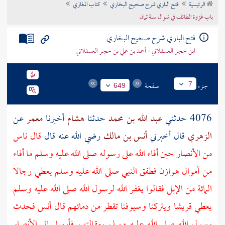
الرئيسية
فتح الباري شرح صحيح البخاري
كتاب المغازي
تراجم الأعلام
باب غزوة الطائف في شوال سنة ثمان
فتح الباري شرح صحيح البخاري
ابن حجر العسقلاني - أحمد بن علي بن حجر العسقلاني
جزء
صفحة
7
649
4076 حدثني
عبد الله بن محمد
حدثنا
هشام
أخبرنا
معمر
عن
الزهري
قال أخبرني
أنس بن مالك
رضي الله عنه قال
قال ناس
من
الأنصار
حين أفاء الله على رسوله صلى الله عليه وسلم ما أفاء
من أموال
هوازن
فطفق النبي صلى الله عليه وسلم يعطي رجالا
المائة من الإبل فقالوا يغفر الله لرسول الله صلى الله عليه وسلم
يعطي
قريشا
ويتركنا وسيوفنا تقطر من دمائهم قال
أنس
فحدث
رسول الله صلى الله عليه وسلم بمقالتهم فأرسل إلى
الأنصار