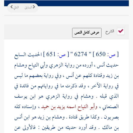
السابق
التالي
الشرح
[
ص:
650 ]
" 6274 "
[
ص:
651 ]
الحديث السابع
حديث
أنس
، أورده من رواية
الزهري
وأبي التياح
وهشام
بن زيد
وقتادة
كلهم عن
أنس
، وفي رواية بعضهم ما ليس
في رواية الآخر ، وقد ذكرت ما في رواياتهم من فائدة في
الذي قبله .
وهشام
في رواية
الزهري هو ابن يوسف
الصنعاني
،
وأبو التياح اسمه يزيد بن حميد
، وإسناده كله
بصريون . وكذا طريق
قتادة
.
وهشام بن زيد هو ابن أنس
بن مالك
. وقد أورد حديثه من طريقين : فالأولى عن