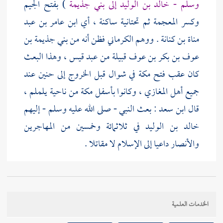
وسلم -
خالد بن الوليد
إلى
بني جذيمة
) بفتح الجيم
وكسر المعجمة ثم تحتانية ساكنة ، أي
ابن عامر بن عبد
مناة بن كنانة
. ووهم
الكرماني
فظن أنه من
بني جذيمة بن
عوف بن بكر بن عوف
قبيلة من
عبد قيس
، وهذا البعث
كان عقب فتح
مكة
في شوال قبل الخروج إلى
حنين
عند
جميع أهل المغازي ، وكانوا بأسفل
مكة
من ناحية
يلملم
،
قال
ابن سعد
: بعث النبي - صلى الله عليه وسلم - إليهم
خالد بن الوليد
في ثلاثمائة وخمسين من
المهاجرين
والأنصار
داعيا إلى الإسلام لا مقاتلا .
قوله : ( حدثنا
محمود
) هو ابن غيلان .
الخدمات العلمية
وقوله : ( وحدثني
نعيم
) هو ابن حماد ،
وعبد الله هو ابن