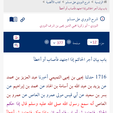
الرئيسية
شرح النووي على مسلم
كتاب الأقضية
تراجم الأعلام
باب بيان أجر الحاكم إذا اجتهد فأصاب أو أخطأ
شرح النووي على مسلم
النووي - أبو زكريا محيي الدين يحيى بن شرف النووي
جزء
صفحة
12
377
باب بيان أجر الحاكم إذا اجتهد فأصاب أو أخطأ
1716 حدثنا
يحيى بن يحيى التميمي
أخبرنا
عبد العزيز بن محمد
عن
يزيد بن عبد الله بن أسامة بن الهاد
عن
محمد بن إبراهيم
عن
بسر بن سعيد
عن
أبي قيس
مولى
عمرو بن العاص
عن
عمرو بن
العاص
أنه سمع رسول الله صلى الله عليه وسلم قال
إذا حكم
الحاكم فاجتهد ثم أصاب فله أجران
وإذا حكم فاجتهد ثم أخطأ