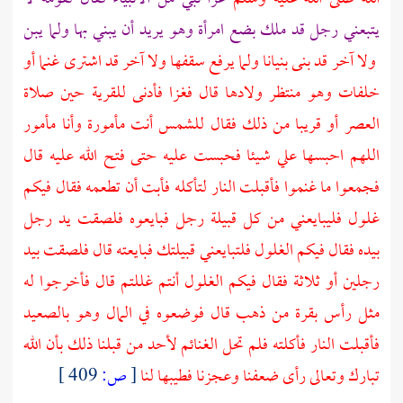
يتبعني رجل قد ملك بضع امرأة وهو يريد أن يبني بها ولما يبن
ولا آخر قد بنى بنيانا ولما يرفع سقفها ولا آخر قد اشترى غنما أو
خلفات وهو منتظر ولادها قال فغزا فأدنى للقرية حين صلاة
العصر أو قريبا من ذلك فقال للشمس أنت مأمورة وأنا مأمور
اللهم احبسها علي شيئا فحبست عليه حتى فتح الله عليه قال
فجمعوا ما غنموا فأقبلت النار لتأكله فأبت أن تطعمه فقال فيكم
غلول فليبايعني من كل قبيلة رجل فبايعوه فلصقت يد رجل
بيده فقال فيكم الغلول فلتبايعني قبيلتك فبايعته قال فلصقت بيد
رجلين أو ثلاثة فقال فيكم الغلول أنتم غللتم قال فأخرجوا له
مثل رأس بقرة من ذهب قال فوضعوه في المال وهو بالصعيد
فأقبلت النار فأكلته فلم تحل الغنائم لأحد من قبلنا ذلك بأن الله
تبارك وتعالى رأى ضعفنا وعجزنا فطيبها لنا
[
ص:
409 ]