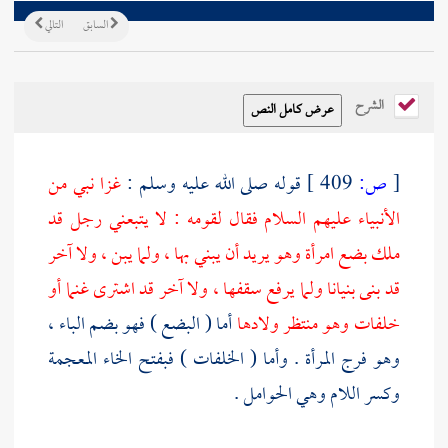
السابق
التالي
الشرح
[
ص:
409 ]
قوله صلى الله عليه وسلم :
غزا نبي من
الأنبياء عليهم السلام فقال لقومه : لا يتبعني رجل قد
ملك بضع امرأة وهو يريد أن يبني بها ، ولما يبن ، ولا آخر
قد بنى بنيانا ولما يرفع سقفها ، ولا آخر قد اشترى غنما أو
خلفات وهو منتظر ولادها
أما ( البضع ) فهو بضم الباء ،
وهو فرج المرأة . وأما ( الخلفات ) فبفتح الخاء المعجمة
وكسر اللام وهي الحوامل .