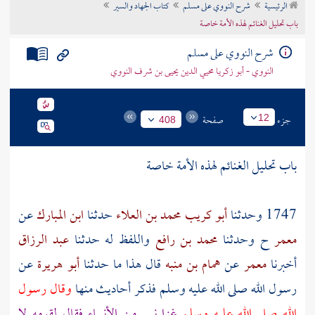
الرئيسية
شرح النووي على مسلم
كتاب الجهاد والسير
تراجم الأعلام
باب تحليل الغنائم لهذه الأمة خاصة
شرح النووي على مسلم
النووي - أبو زكريا محيي الدين يحيى بن شرف النووي
جزء
صفحة
12
408
باب تحليل الغنائم لهذه الأمة خاصة
1747 وحدثنا
أبو كريب محمد بن العلاء
حدثنا
ابن المبارك
عن
معمر
ح وحدثنا
محمد بن رافع
واللفظ له حدثنا
عبد الرزاق
أخبرنا
معمر
عن
همام بن منبه
قال هذا ما حدثنا
أبو هريرة
عن
رسول الله صلى الله عليه وسلم فذكر أحاديث منها
وقال رسول
الله صلى الله عليه وسلم
غزا نبي من الأنبياء فقال لقومه لا