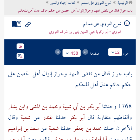
الرئيسية
شرح النووي على مسلم
كتاب الجهاد والسير
تراجم الأعلام
باب جواز قتال من نقض العهد وجواز إنزال أهل الحصن على حكم حاكم عدل أهل للحكم
شرح النووي على مسلم
النووي - أبو زكريا محيي الدين يحيى بن شرف النووي
جزء
صفحة
12
438
باب جواز قتال من نقض العهد وجواز إنزال أهل الحصن على
حكم حاكم عدل أهل للحكم
1768 وحدثنا
أبو بكر بن أبي شيبة
ومحمد بن المثنى
وابن بشار
وألفاظهم متقاربة قال
أبو بكر
حدثنا
غندر
عن
شعبة
وقال
الآخران حدثنا
محمد بن جعفر
حدثنا
شعبة
عن
سعد بن إبراهيم
قال سمعت
أبا أمامة بن سهل بن حنيف
قال سمعت
أبا سعيد