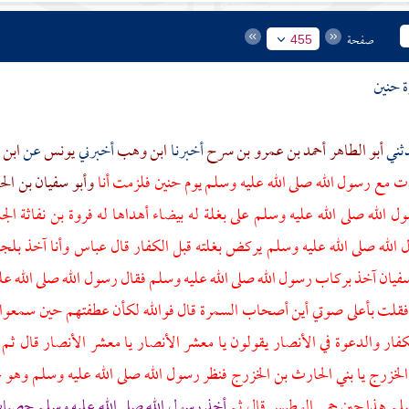
صفحة
455
ة
حنين
أبو الطاهر أحمد بن عمرو بن سرح
أخبرنا
ابن وهب
أخبرني
يونس
عن
ابن
 مع رسول الله صلى الله عليه وسلم يوم
حنين
فلزمت أنا
وأبو سفيان بن ال
ل الله صلى الله عليه وسلم على بغلة له بيضاء أهداها له
فروة بن نفاثة ال
الله صلى الله عليه وسلم يركض بغلته قبل الكفار قال
عباس
وأنا آخذ بلجا
سفيان
آخذ بركاب رسول الله صلى الله عليه وسلم فقال رسول الله صلى الله ع
قلت بأعلى صوتي أين أصحاب السمرة قال فوالله لكأن عطفتهم حين سمعوا صوت
لكفار والدعوة في
الأنصار
يقولون يا معشر
الأنصار
يا معشر
الأنصار
قال ثم
الخزرج
يا
بني الحارث بن الخزرج
فنظر رسول الله صلى الله عليه وسلم وهو عل
وسلم هذا حين حمي الوطيس قال ثم
أخذ رسول الله صلى الله عليه وسلم حصيا