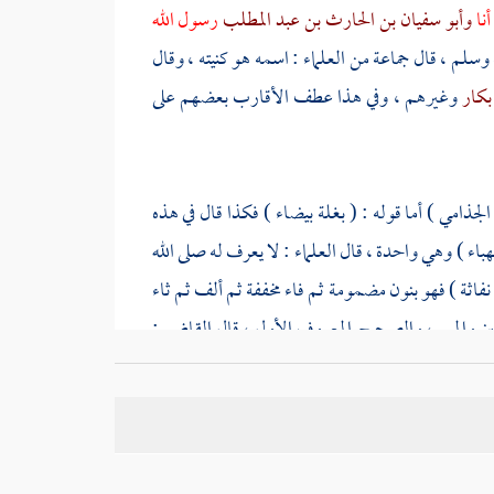
نا
وأبو سفيان بن الحارث بن عبد المطلب
رسول الله
 وسلم ، قال جماعة من العلماء : اسمه هو كنيته ، وقال
 بكار
وغيرهم ، وفي هذا عطف الأقارب بعضهم على
 الجذامي
) أما قوله : ( بغلة بيضاء ) فكذا قال في هذه
هباء ) وهي واحدة ، قال العلماء : لا يعرف له صلى الله
نفاثة
) فهو بنون مضمومة ثم فاء مخففة ثم ألف ثم ثاء
ين والميم ، والصحيح المعروف الأول ، قال القاضي :
 ، وفي صحيح
البخاري
أن الذي أهداها له ملك
أيلة ،
خر :
هدايا العمال غلول
مع حديث
ابن اللتبية
- عامل