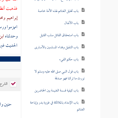
فذهبت أنظر 
باب تحليل الغنائم لهذه الأمة خاصة
إبراهيم
ومح
باب الأنفال
انهزموا ور
باب استحقاق القاتل سلب القتيل
وحدثناه
ابن
الحديث غير
باب التنفيل وفداء المسلمين بالأسارى
باب حكم الفيء
باب قول النبي صلى الله عليه وسلم لا
نورث ما تركنا فهو صدقة
الشرح
باب كيفية قسمة الغنيمة بين الحاضرين
باب الإمداد بالملائكة في غزوة بدر وإباحة
حنين
واد
الغنائم