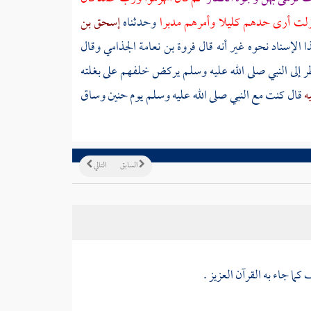
ما زلت أرى حدهم كليلا وأمرهم مدبرا
وحدثناه
إسحق بن
ا الإسناد نحوه غير أنه قال
فروة بن نعامة الجذامي
وقال
ر إلى النبي صلى الله عليه وسلم يركض خلفهم على بغلته
يه
قال كنت مع النبي صلى الله عليه وسلم يوم
حنين
وساق
السابق
التالي
ا جاء به القرآن العزيز .