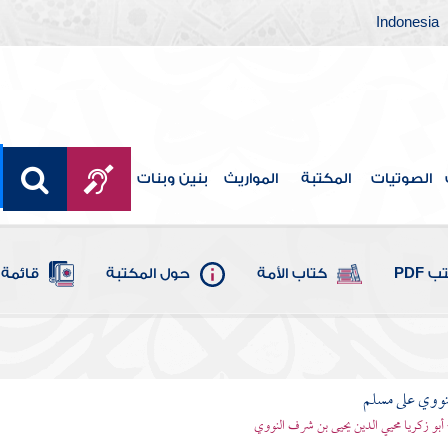
Indonesia
الصوتيات
المكتبة
المواريث
بنين وبنات
 PDF
كتاب الأمة
حول المكتبة
قائمة 
نووي على مسلم
 أبو زكريا محيي الدين يحيى بن شرف النووي