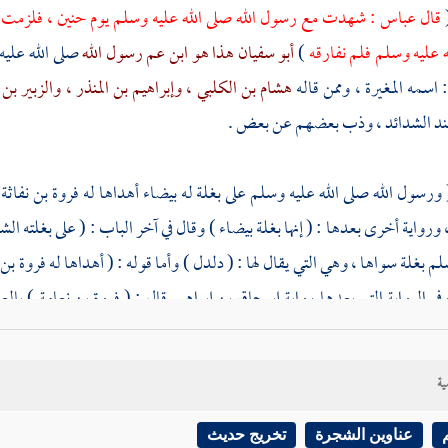
(
قال
عباس
: شهدت مع رسول الله صلى الله عليه وسلم يوم
حنين ،
فلزمت أ
ه عليه وسلم فلم نفارقه
)
أبو سفيان هذا هو ابن عم رسول الله
صلى الله عليه
: اسمه
المغيرة ،
وممن قاله
هشام بن الكلبي ،
وإبراهيم بن المنذر ،
والزبير بن
 الشدائد ، وذب بعضهم عن بعض .
 ورسول الله صلى الله عليه وسلم على بغلة له بيضاء أهداها له
فروة بن نفاثة
، ورواية أخرى بعدها : ( إنها بغلة بيضاء ) وقال في آخر الباب : ( على بغلته الش
م بغلة سواها ، وهي التي يقال لها : ( دلدل ) وأما قوله : ( أهداها له
فروة بن 
وفي الرواية التي بعدها رواية
إسحاق بن إبراهيم
قال : (
فروة بن نعامة
) بالع
ا في إسلامه فقال
الطبري
: أسلم وعمر عمرا طويلا ، وقال غيرهم : لم يسلم
لك
أيلة
فيما ذكره
ابن إسحاق
: (
يحنة بن روبة
) ، والله أعلم .
ية
 : ففي هذا الحديث قبوله صلى الله عليه وسلم
هدية الكافر ،
وفي الحديث الآ
عناوين الشجرة
تخريج حديث