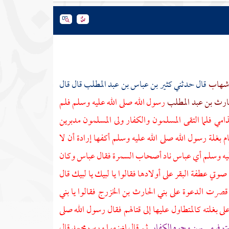
 شهاب
قال حدثني
كثير بن عباس بن عبد المطلب
قال قال
حارث بن عبد المطلب
رسول الله صلى الله عليه وسلم فلم
جذامي
فلما التقى المسلمون والكفار ولى المسلمون مدبرين
م بغلة رسول الله صلى الله عليه وسلم أكفها إرادة أن لا
ليه وسلم أي
عباس
ناد أصحاب السمرة فقال
عباس
وكان
ي عطفة البقر على أولادها فقالوا يا لبيك يا لبيك قال
 قصرت الدعوة على
بني الحارث بن الخزرج
فقالوا يا
بني
ى بغلته كالمتطاول عليها إلى قتالهم فقال رسول الله صلى
ت فرمى بهن وجوه الكفار
ثم قال انهزموا ورب محمد قال