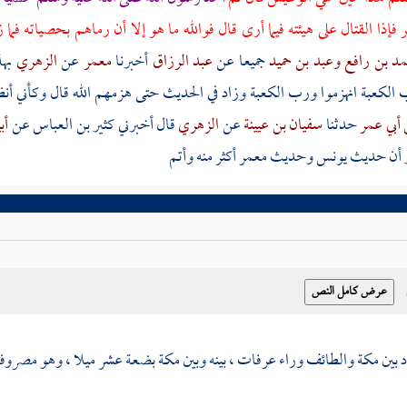
فإذا القتال على هيئته فيما أرى قال فوالله ما هو إلا أن رماهم بحصياته ف
مد بن رافع
وعبد بن حميد
جميعا عن
عبد الرزاق
أخبرنا
معمر
عن
الزهري
بهذ
ب
الكعبة
انهزموا ورب
الكعبة
وزاد في الحديث حتى هزمهم الله قال وكأني أنظ
 أبي عمر
حدثنا
سفيان بن عيينة
عن
الزهري
قال أخبرني
كثير بن العباس
عن
أب
 أن حديث
يونس
وحديث
معمر
أكثر منه وأتم
 بين
مكة
والطائف
وراء
عرفات ،
بينه وبين
مكة
بضعة عشر ميلا ، وهو مصروف كم