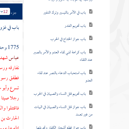
باب في الأمر بالتيسير وترك التنفير
جزء
12
باب تحريم الغدر
باب في غزو
باب جواز الخداع في الحرب
1775 وحدثني
باب كراهة تمني لقاء العدو والأمر بالصبر
عباس
شهدت
عند اللقاء
نفارقه ورسو
باب استحباب الدعاء بالنصر عند لقاء
فطفق رسول 
العدو
تسرع
وأبو 
باب تحريم قتل النساء والصبيان في الحرب
رجلا صيتا ف
باب جواز قتل النساء والصبيان في البيات
فاقتتلوا وا
من غير تعمد
الحارث بن 
الله عليه 
باب جواز قطع أشجار الكفار وتحريقها