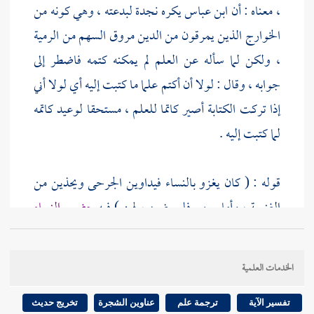
،
معناه : أن
ابن عباس
يكره
نجدة
لبدعته ، وهي كونه من
الخوارج
الذين يمرقون من الدين مروق السهم من الرمية
، ولكن لما سأله عن العلم لم يمكنه كتمه فاضطر إلى
جوابه ، وقال : لولا أن أكتم علما ما كتبت إليه أي لولا أني
إذا تركت الكتابة أصير كاتما للعلم ، مستحقا لوعيد كاتمه
لما كتبت إليه .
قوله : ( كان يغزو بالنساء فيداوين الجرحى ويحذين من
الغنيمة ، وأما بسهم فلم يضرب لهن ) فيه
حضور النساء
الغزو ومداواتهن الجرحى
كما سبق في الباب قبله ، وقوله
: ( يحذين ) هو بضم الياء وإسكان الحاء المهملة وفتح
الخدمات العلمية
الذال المعجمة ، أي : يعطين تلك العطية ، وتسمى
الرضخ ، وفي هذا أن
المرأة تستحق الرضخ ولا تستحق
تفسير الآية
ترجمة علم
عناوين الشجرة
تخريج حديث