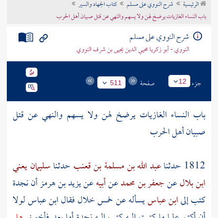
الرئيسية
شرح النووي على مسلم
كتاب الجهاد والسير
تراجم الأعلام
باب النساء الغازيات يرضخ لهن ولا يسهم والنهي عن قتل صبيان أهل الحرب
شرح النووي على مسلم
النووي - أبو زكريا محيي الدين يحيى بن شرف النووي
جزء
صفحة
12
511
باب النساء الغازيات يرضخ لهن ولا يسهم والنهي عن قتل
صبيان أهل الحرب
1812 حدثنا
عبد الله بن مسلمة بن قعنب
حدثنا
سليمان يعني
ابن بلال
عن
جعفر بن محمد
عن
أبيه
عن
يزيد بن هرمز
أن
نجدة
كتب إلى
ابن عباس
يسأله عن خمس خلال فقال
ابن عباس
لولا
أن أكتم علما ما كتبت إليه كتب إليه
نجدة
أما بعد فأخبرني
هل