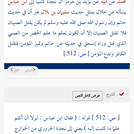
محمد
عن
أبيه
عن
يزيد بن هرمز
أن
نجدة
كتب إلى
ابن عباس
يسأله عن خلال بمثل حديث
سليمان بن بلال
غير أن في حديث
حاتم
وإن رسول الله صلى الله عليه وسلم لم يكن يقتل الصبيان
فلا تقتل الصبيان إلا أن تكون تعلم ما علم
الخضر
من الصبي
الذي قتل وزاد
إسحق
في حديثه عن
حاتم
وتميز المؤمن فتقتل
الكافر وتدع المؤمن
[
ص:
512 ]
السابق
التالي
الشرح
[
ص:
512 ]
قوله : ( فقال
ابن عباس
: لولا أن أكتم
علما ما كتبت إليه ) يعني إلى نجدة
الحروري
من
الخوارج