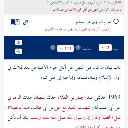
الرئيسية
شرح النووي على مسلم
كتاب الأضاحي
تراجم الأعلام
باب بيان ما كان من النهي عن أكل لحوم الأضاحي بعد ثلاث
شرح النووي على مسلم
النووي - أبو زكريا محيي الدين يحيى بن شرف النووي
جزء
صفحة
13
111
باب بيان ما كان من النهي عن أكل لحوم الأضاحي بعد ثلاث في
أول الإسلام وبيان نسخه وإباحته إلى متى شاء
1969 حدثني
عبد الجبار بن العلاء
حدثنا
سفيان
حدثنا
الزهري
عن
أبي عبيد
قال
شهدت العيد مع
علي بن أبي طالب
فبدأ بالصلاة
قبل الخطبة وقال إن رسول الله صلى الله عليه وسلم
نهانا أن نأكل
من لحوم نسكنا بعد ثلاث