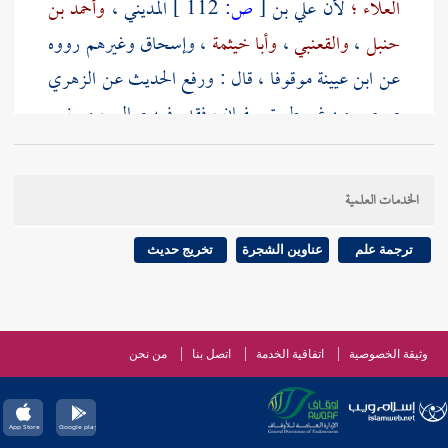
العلاء ؛
لأن علي
بن
[
ص:
112 ]
المديني
،
وأحمد بن
حنبل
،
والقعنبي
،
وأبا خيثمة
،
وإسحاق
وغيرهم رووه
عن
ابن عيينة
موقوفا ، قال : ورفع الحديث عن
الزهري
صحيح من غير طريق
سفيان
، فقد رفعه
صالح
،
ويونس
،
ومعمر
،
والزبيدي
،
ومالك
من رواية
جويرية
كلهم
رووه عن
الزهري
مرفوعا . هذا كلام
الدارقطني
، والمتن
الخدمات العلمية
صحيح بكل حال . والله أعلم .
ترجمة علم
عناوين الشجرة
تخريج حديث
وثيقة الخصوصية
اتفاقية الخدمة
اتصل بنا
من نحن