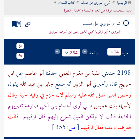
الرئيسية
شرح النووي على مسلم
كتاب السلام
تراجم الأعلام
باب استحباب الرقية من العين والنملة والحمة والنظرة
شرح النووي على مسلم
النووي - أبو زكريا محيي الدين يحيى بن شرف النووي
جزء
صفحة
14
354
2198 حدثني
عقبة بن مكرم العمي
حدثنا
أبو عاصم
عن
ابن
جريج
قال وأخبرني
أبو الزبير
أنه سمع
جابر بن عبد الله
يقول
رخص النبي صلى الله عليه وسلم لآل
حزم
في رقية الحية وقال
لأسماء بنت عميس
ما لي أرى أجسام بني أخي ضارعة تصيبهم
الحاجة قالت لا ولكن العين تسرع إليهم قال ارقيهم
قالت
فعرضت عليه فقال ارقيهم
[
ص:
355 ]