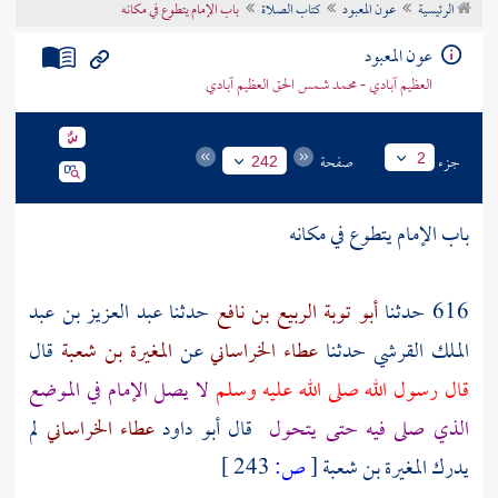
الرئيسية
عون المعبود
كتاب الصلاة
باب الإمام يتطوع في مكانه
تراجم الأعلام
عون المعبود
العظيم آبادي - محمد شمس الحق العظيم آبادي
جزء
صفحة
2
242
باب الإمام يتطوع في مكانه
616 حدثنا
أبو توبة الربيع بن نافع
حدثنا
عبد العزيز بن عبد
الملك القرشي
حدثنا
عطاء الخراساني
عن
المغيرة بن شعبة
قال
قال رسول الله صلى الله عليه وسلم
لا يصل الإمام في الموضع
الذي صلى فيه حتى يتحول
قال أبو داود
عطاء الخراساني
لم
يدرك
المغيرة بن شعبة
[
ص:
243 ]