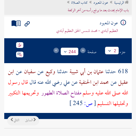
الرئيسية
عون المعبود
كتاب الصلاة
تراجم الأعلام
باب الإمام يحدث بعد ما يرفع رأسه من آخر الركعة
عون المعبود
العظيم آبادي - محمد شمس الحق العظيم آبادي
جزء
صفحة
2
244
618 حدثنا
عثمان بن أبي شيبة
حدثنا
وكيع
عن
سفيان
عن
ابن
عقيل
عن
محمد ابن الحنفية
عن
علي
رضي الله عنه قال
قال رسول
الله صلى الله عليه وسلم
مفتاح الصلاة الطهور
وتحريمها التكبير
وتحليلها التسليم
[
ص:
245 ]
السابق
التالي