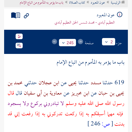
الرئيسية
عون المعبود
كتاب الصلاة
باب ما يؤمر به المأموم من اتباع الإمام
تراجم الأعلام
عون المعبود
العظيم آبادي - محمد شمس الحق العظيم آبادي
جزء
صفحة
2
245
باب ما يؤمر به المأموم من اتباع الإمام
619 حدثنا
مسدد
حدثنا
يحيى
عن
ابن عجلان
حدثني
محمد بن
يحيى بن حبان
عن
ابن محيريز
عن
معاوية بن أبي سفيان
قال
قال
رسول الله صلى الله عليه وسلم
لا تبادروني بركوع ولا بسجود
فإنه مهما أسبقكم به إذا ركعت تدركوني به إذا رفعت إني قد
بدنت
[
ص:
246 ]