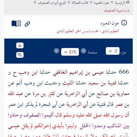
الرئيسية
عون المعبود
كتاب الصلاة
تفريع أبواب الصفوف
تراجم الأعلام
باب تسوية الصفوف
عون المعبود
العظيم آبادي - محمد شمس الحق العظيم آبادي
جزء
صفحة
2
275
666 حدثنا
عيسى بن إبراهيم الغافقي
حدثنا
ابن وهب
ح و
حدثنا
قتيبة بن سعيد
حدثنا
الليث
وحديث
ابن وهب
أتم عن
معاوية بن صالح
عن
أبي الزاهرية
عن
كثير بن مرة
عن
عبد الله
بن عمر
قال
قتيبة
عن
أبي الزاهرية
عن
أبي شجرة
لم يذكر
ابن عمر
أن رسول الله صلى الله عليه وسلم قال
أقيموا الصفوف وحاذوا
بين المناكب وسدوا الخلل
ولينوا بأيدي إخوانكم لم يقل
عيسى
بأيدي إخوانكم ولا تذروا فرجات للشيطان ومن وصل صفا