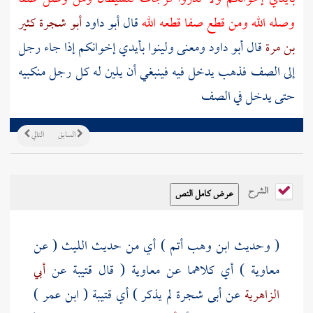
وصله الله ومن قطع صفا قطعه الله
قال أبو داود
أبو شجرة كثير
بن مرة
قال أبو داود ومعنى ولينوا بأيدي إخوانكم إذا جاء رجل
إلى الصف فذهب يدخل فيه فينبغي أن يلين له كل رجل منكبيه
حتى يدخل في الصف
السابق
التالي
الشرح
( وحديث
ابن وهب
أتم ) أي من حديث
الليث
( عن
معاوية
) أي كلاهما عن
معاوية
( قال
قتيبة
عن
أبي
الزاهرية
عن
أبى شجرة
لم يذكر ) أي
قتيبة
(
ابن عمر
)