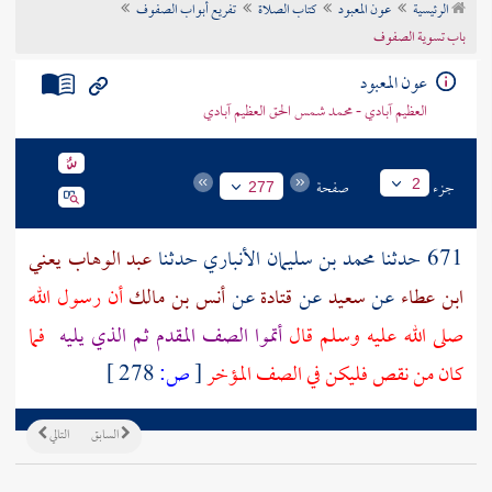
الرئيسية
عون المعبود
كتاب الصلاة
تفريع أبواب الصفوف
تراجم الأعلام
باب تسوية الصفوف
عون المعبود
العظيم آبادي - محمد شمس الحق العظيم آبادي
جزء
صفحة
2
277
671 حدثنا
محمد بن سليمان الأنباري
حدثنا
عبد الوهاب يعني
ابن عطاء
عن
سعيد
عن
قتادة
عن
أنس بن مالك
أن رسول الله
صلى الله عليه وسلم قال
أتموا الصف المقدم ثم الذي يليه
فما
كان من نقص فليكن في الصف المؤخر
[
ص:
278 ]
السابق
التالي