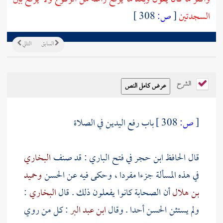
السجدتين
[
ص:
308 ]
السابق
التالي
الشرح
[
ص:
308 ]
باب رفع اليدين في الصلاة
قال
الحافظ ابن حجر
في فتح الباري : قد صنف
البخاري
في هذه المسألة جزءا مفردا ، وحكى فيه عن
الحسن
وحميد
بن هلال
أن الصحابة كانوا يفعلون ذلك . قال
البخاري
:
ولم يستثن
الحسن
أحدا . وقال
ابن عبد البر
: كل من روي