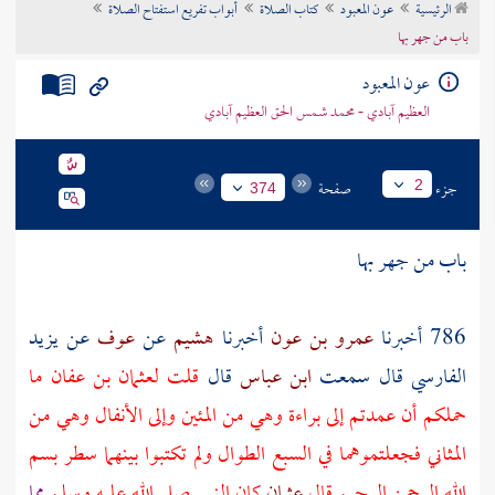
الرئيسية
عون المعبود
كتاب الصلاة
أبواب تفريع استفتاح الصلاة
تراجم الأعلام
باب من جهر بها
عون المعبود
العظيم آبادي - محمد شمس الحق العظيم آبادي
جزء
صفحة
2
374
باب من جهر بها
786 أخبرنا
عمرو بن عون
أخبرنا
هشيم
عن
عوف
عن
يزيد
الفارسي
قال سمعت
ابن عباس
قال
قلت
لعثمان بن عفان
ما
حملكم أن عمدتم إلى براءة وهي من المئين وإلى الأنفال وهي من
المثاني فجعلتموهما في السبع الطوال ولم تكتبوا بينهما سطر بسم
الله الرحمن الرحيم قال
عثمان
كان النبي صلى الله عليه وسلم
مما