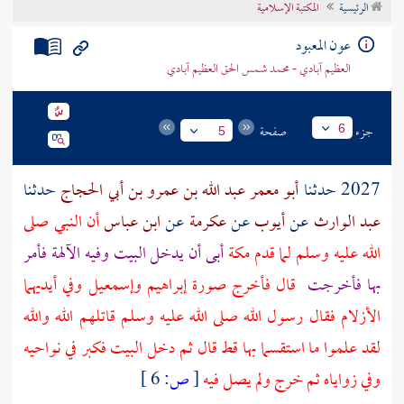
الرئيسية
المكتبة الإسلامية
تراجم الأعلام
عون المعبود
العظيم آبادي - محمد شمس الحق العظيم آبادي
جزء
صفحة
6
5
2027 حدثنا
أبو معمر عبد الله بن عمرو بن أبي الحجاج
حدثنا
عبد الوارث
عن
أيوب
عن
عكرمة
عن
ابن عباس
أن النبي صلى
الله عليه وسلم لما قدم
مكة
أبى أن يدخل
البيت
وفيه الآلهة فأمر
بها فأخرجت
قال فأخرج صورة
إبراهيم
وإسمعيل
وفي أيديهما
الأزلام فقال رسول الله صلى الله عليه وسلم قاتلهم الله والله
لقد علموا ما استقسما بها قط قال ثم دخل
البيت
فكبر في نواحيه
وفي زواياه ثم خرج ولم يصل فيه
[
ص:
6 ]