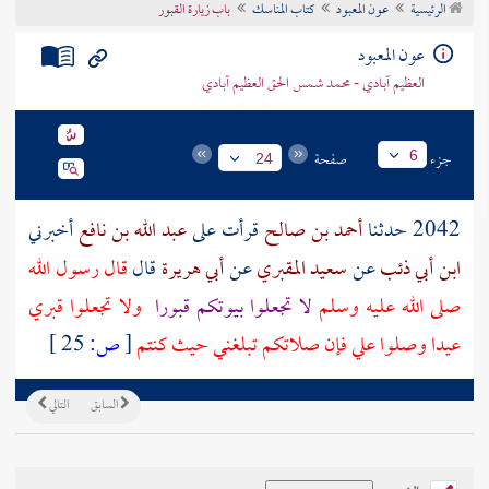
الرئيسية
عون المعبود
كتاب المناسك
باب زيارة القبور
تراجم الأعلام
عون المعبود
العظيم آبادي - محمد شمس الحق العظيم آبادي
جزء
صفحة
6
24
2042 حدثنا
أحمد بن صالح
قرأت على
عبد الله بن نافع
أخبرني
ابن أبي ذئب
عن
سعيد المقبري
عن
أبي هريرة
قال
قال رسول الله
صلى الله عليه وسلم
لا تجعلوا بيوتكم قبورا
ولا تجعلوا قبري
عيدا وصلوا علي فإن صلاتكم تبلغني حيث كنتم
[
ص:
25 ]
السابق
التالي