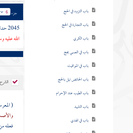
باب التزود في الحج
جزء
6
باب التجارة في الحج
2045 حدثنا
الله عليه 
باب الكري
باب في الصبي يحج
باب في المواقيت
باب الحائض تهل بالحج
الشرح
باب الطيب عند الإحرام
( المعر
باب التلبيد
والأصم
باب في الهدي
فعله من