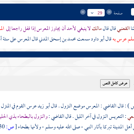
صفحة
29
القعنبي
قال قال
مالك
لا ينبغي لأحد أن يجاوز المعرس إذا قفل راجعا إلى
الم
وسلم عرس به
قال أبو داود سمعت
محمد بن إسحق المدني
قال
المعرس
على ستة أ
س ) : قال القاضي : المعرس موضع النزول . قال
أبو زيد
عرس القوم في المنزل إ
عي
: التعريس النزول في آخر الليل . قال القاضي :
والنزول بالبطحاء
بذي الحلي
أهل المدينة
تبركا بآثار النبي - صلى الله عليه وسلم - ولأنها بطحاء
[
ص:
30 ]