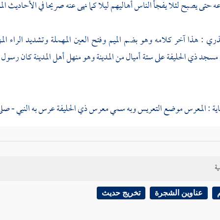
 حتى يصبح لئلا يفجأ الناس أهاليهم ليلا كما نهى عنه صريحا في الأحاديث المش
نذري
: هذا آخر كلامه وهو بضم الميم وفتح العين المهملة وتشديد الراء الم
 مسجد
ذي الحليفة
على ستة أميال من
المدينة
وهو منهل
أهل المدينة
كان رسول ال
هاية : المعرس موضع التعريس وبه سمي معرس
ذي الحليفة
عرس به النبي - صلى 
ية
عناوين الشجرة
تخريج حديث