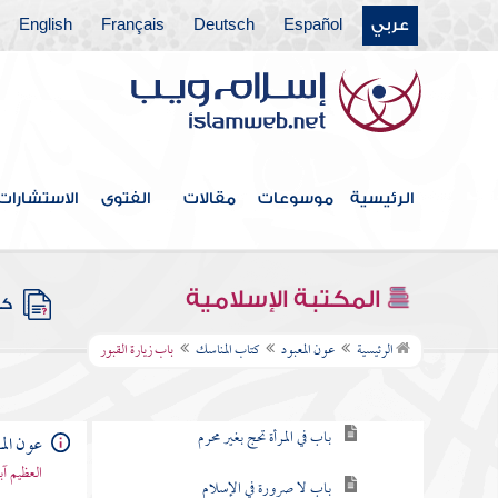
عربي
Español
Deutsch
Français
English
فهرس الكتاب
كتاب الطهارة
كتاب الصلاة
الرئيسية
موسوعات
مقالات
الفتوى
الاستشارات
كتاب الزكاة
كتاب اللقطة
المكتبة الإسلامية
كتب
كتاب المناسك
الرئيسية
عون المعبود
كتاب المناسك
باب زيارة القبور
باب فرض الحج
باب في المرأة تحج بغير محرم
عون الم
العظيم آ
باب لا صرورة في الإسلام