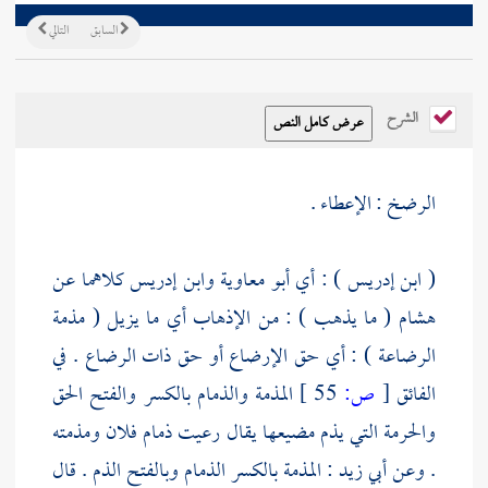
السابق
التالي
الشرح
الرضخ : الإعطاء .
(
ابن إدريس
) : أي أبو معاوية
وابن إدريس
كلاهما عن
هشام
( ما يذهب ) : من الإذهاب أي ما يزيل ( مذمة
الرضاعة ) : أي حق الإرضاع أو حق ذات الرضاع . في
الفائق
[
ص:
55 ]
المذمة والذمام بالكسر والفتح الحق
والحرمة التي يذم مضيعها يقال رعيت ذمام فلان ومذمته
. وعن
أبي زيد
: المذمة بالكسر الذمام وبالفتح الذم . قال