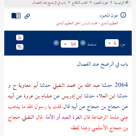
الرئيسية
عون المعبود
كتاب النكاح
باب في الرضخ عند الفصال
تراجم الأعلام
عون المعبود
العظيم آبادي - محمد شمس الحق العظيم آبادي
جزء
صفحة
6
54
باب في الرضخ عند الفصال
2064 حدثنا
عبد الله بن محمد النفيلي
حدثنا
أبو معاوية
ح و
حدثنا
ابن العلاء
حدثنا
ابن إدريس
عن
هشام بن عروة
عن
أبيه
عن
حجاج بن حجاج
عن
أبيه
قال
قلت يا رسول الله ما يذهب
عني مذمة الرضاعة قال
الغرة العبد أو الأمة
قال
النفيلي
حجاج
بن حجاج الأسلمي
وهذا لفظه