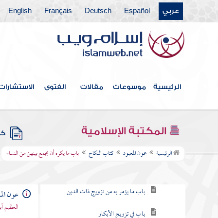
فهرس الكتاب
عربي
Español
Deutsch
Français
English
كتاب الطهارة
كتاب الصلاة
كتاب الزكاة
الرئيسية
موسوعات
مقالات
الفتوى
الاستشارات
كتاب اللقطة
كتاب المناسك
المكتبة الإسلامية
كتب
كتاب النكاح
الرئيسية
عون المعبود
كتاب النكاح
باب ما يكره أن يجمع بينهن من النساء
باب التحريض على النكاح
باب ما يؤمر به من تزويج ذات الدين
عون الم
العظيم آ
باب في تزويج الأبكار