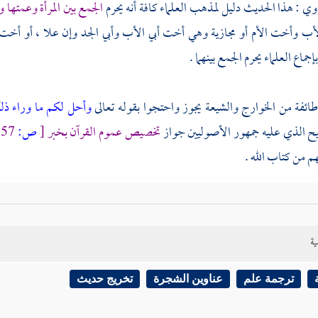
ووي
: هذا الحديث دليل لمذهب العلماء كافة أنه يحرم
الجمع بين المرأة وعمتها و
ب وأخت الأم أو مجازية وهي أخت أبي الأب وأبي الجد وإن علا ، أو أخت 
جماع العلماء يحرم الجمع بينهما .
طائفة من
الخوارج
والشيعة
يجوز واحتجوا بقوله تعالى
وأحل لكم ما وراء ذ
 الذي عليه جمهور الأصوليين جواز
تخصيص عموم القرآن بخبر
[
ص:
57 ]
هم من كتاب الله .
مع بينهما في الوطء بملك اليمين
كالنكاح فهو حرام عند العلماء كافة وعند الش
الوا وقوله تعالى
وأن تجمعوا بين الأختين
إنما هو في النكاح . وقال العلماء ك
ية
وقولهم إنه مختص بالنكاح لا يقبل بل جميع المذكورات في الآية محرمات بالن
ات من النساء إلا ما ملكت أيمانكم
فإن معناه أن ملك اليمين يحل وطؤها بم
ترجمة علم
عناوين الشجرة
تخريج حديث
الله أعلم .