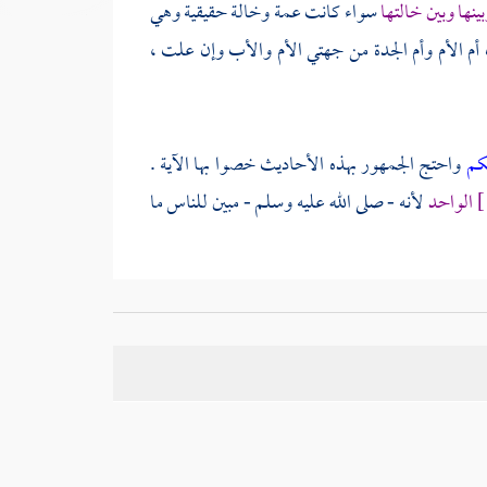
بينها وبين خالتها
سواء كانت عمة وخالة حقيقية وهي
أم الأم وأم الجدة من جهتي الأم والأب وإن علت ،
لكم
واحتج الجمهور بهذه الأحاديث خصوا بها الآية .
الواحد
لأنه - صلى الله عليه وسلم - مبين للناس ما
يعة مباح . قالوا ويباح أيضا الجمع بين الأختين بملك
افة هو حرام كالنكاح لعموم قوله تعالى
وأن تجمعوا بين
كاح وبملك اليمين جميعا . ومما يدل عليه قوله تعالى
لك اليمين لا نكاحها فإن عقد النكاح عليها لا يجوز