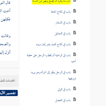
باب ما يكره أن يجمع بينهن من النساء
قال
الن
أخت الأ
باب في نكاح المتعة
فكلهن بإ
باب في الشغار
باب في التحليل
وقالت 
والصحيح
باب في نكاح العبد بغير إذن سيده
أنزل إلي
باب في كراهية أن يخطب الرجل على خطبة
أخيه
وأما
الج
باب في الرجل ينظر إلى المرأة وهو يريد
اليمين ق
تزويجها
الخدمات العلم
الأختين
باب في الولي
والمحصن
تفسير الآية
باب في العضل
لسيدها و