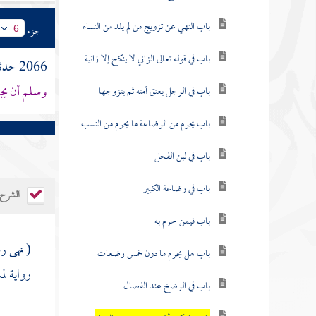
باب النهي عن تزويج من لم يلد من النساء
جزء
6
باب في قوله تعالى الزاني لا ينكح إلا زانية
2066 حدثنا
وسلم أن يجمع
باب في الرجل يعتق أمته ثم يتزوجها
باب يحرم من الرضاعة ما يحرم من النسب
باب في لبن الفحل
باب في رضاعة الكبير
الشرح
باب فيمن حرم به
( نهى رس
باب هل يحرم ما دون خمس رضعات
رواية
لم
باب في الرضخ عند الفصال