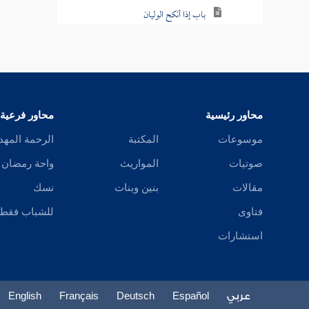
باب إذا أنكح الوليان
وأما با
باب قوله تعالى لا يحل لكم أن ترثوا النساء
حرمه . د
كرها ولا تعضلوهن
والجمهو
باب في الاستئمار
محاور رئيسية
محاور فرعية
باب في البكر يزوجها أبوها ولا يستأمرها
قال
الم
موسوعات
المكتبة
الرحمة المهد
باب في الثيب
صوتيات
المواريث
واحة رمضان
باب في الأكفاء
مقالات
بنين وبنات
نسك
فتاوى
للشباب فقط
باب في تزويج من لم يولد
استشارات
باب الصداق
باب قلة المهر
عربي
Español
Deutsch
Français
English