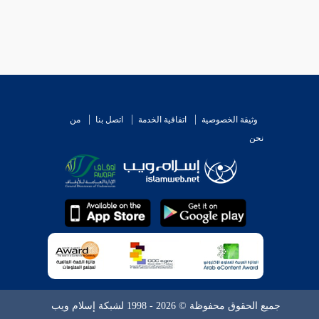
العلماء كافة إلا ما حكاه القاضي عن بعض السلف أنه
ل وبنته من غيرها
فجائز عندنا وعند
مالك
وأبي حنيفة
كم ما وراء ذلكم
انتهى .
وثيقة الخصوصية
اتفاقية الخدمة
اتصل بنا
من
نحن
جميع الحقوق محفوظة © 2026 - 1998 لشبكة إسلام ويب