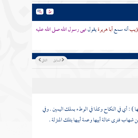
ذؤيب
أنه سمع
أبا هريرة
يقول
نهى رسول الله صلى الله عليه
السابق
التالي
ها ) : أي في النكاح وكذا في الوطء بملك اليمين . وفي
ن شهاب
فنرى خالة أبيها وعمة أبيها بتلك المنزلة .