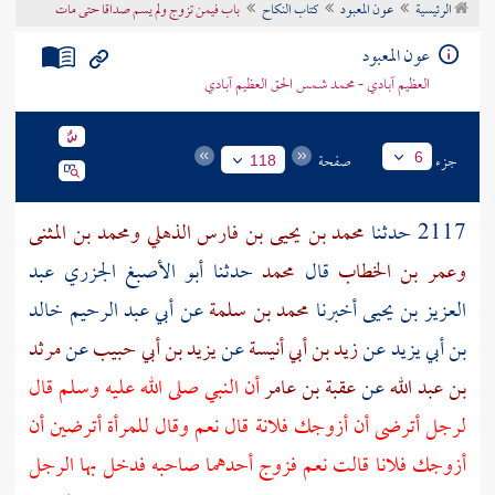
الرئيسية
عون المعبود
كتاب النكاح
باب فيمن تزوج ولم يسم صداقا حتى مات
تراجم الأعلام
عون المعبود
العظيم آبادي - محمد شمس الحق العظيم آبادي
جزء
صفحة
6
118
2117 حدثنا
محمد بن يحيى بن فارس الذهلي
ومحمد بن المثنى
وعمر بن الخطاب
قال
محمد
حدثنا
أبو الأصبغ الجزري عبد
العزيز بن يحيى
أخبرنا
محمد بن سلمة
عن
أبي عبد الرحيم خالد
بن أبي يزيد
عن
زيد بن أبي أنيسة
عن
يزيد بن أبي حبيب
عن
مرثد
بن عبد الله
عن
عقبة بن عامر
أن النبي صلى الله عليه وسلم قال
لرجل أترضى أن أزوجك فلانة قال نعم وقال للمرأة أترضين أن
أزوجك فلانا قالت نعم فزوج أحدهما صاحبه فدخل بها الرجل