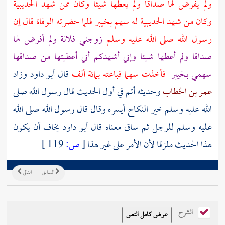
ولم يفرض لها صداقا ولم يعطها شيئا وكان ممن شهد
الحديبية
وكان من شهد
الحديبية
له سهم
بخيبر
فلما حضرته الوفاة قال إن
رسول الله صلى الله عليه وسلم
زوجني فلانة ولم أفرض لها
صداقا ولم أعطها شيئا وإني أشهدكم أني أعطيتها من صداقها
سهمي
بخيبر
فأخذت سهما فباعته بمائة ألف
قال أبو داود وزاد
عمر بن الخطاب
وحديثه أتم في أول الحديث قال رسول الله صلى
الله عليه وسلم خير النكاح أيسره وقال قال رسول الله صلى الله
عليه وسلم للرجل ثم ساق معناه قال أبو داود يخاف أن يكون
هذا الحديث ملزقا لأن الأمر على غير هذا
[
ص:
119 ]
السابق
التالي
الشرح