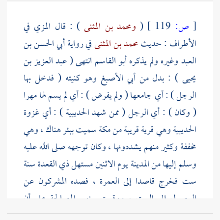
[
ص:
119 ]
(
ومحمد بن المثنى
) : قال
المزي
في
الأطراف : حديث
محمد بن المثنى
في رواية
أبي الحسن بن
العبد
وغيره ولم يذكره
أبو القاسم
انتهى (
عبد العزيز بن
يحيى
) : بدل من
أبي الأصبغ
وهو كنيته ( فدخل بها
الرجل ) : أي جامعها ( ولم يفرض ) : أي لم يسم لها مهرا
( وكان ) : أي الرجل ( ممن شهد
الحديبية
) : أي غزوة
الحديبية
وهي قرية قريبة من
مكة
سميت ببئر هناك ، وهي
مخففة وكثير منهم يشددونها ، وكان توجهه صلى الله عليه
وسلم إليها من
المدينة
يوم الاثنين مستهل ذي القعدة سنة
ست فخرج قاصدا إلى العمرة ، فصده المشركون عن
الوصول إلى البيت ، ووقعت بينهم المصالحة على أن
يدخل
مكة
في العام المقبل ( وكان من شهد
الحديبية
لهم له