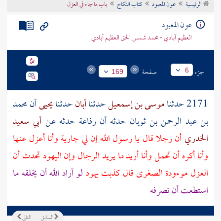
الرئيسية
عون المعبود
كتاب النكاح
باب ما جاء في العزل
تراجم الأعلام
عون المعبود
العظيم آبادي - محمد شمس الحق العظيم آبادي
جزء
صفحة
6
169
2171 حدثنا
موسى بن إسمعيل
حدثنا
أبان
حدثنا
يحيى
أن
محمد
بن عبد الرحمن بن ثوبان
حدثه أن
رفاعة
حدثه عن
أبي سعيد
الخدري
أن رجلا قال يا رسول الله إن لي جارية وأنا أعزل عنها
وأنا أكره أن تحمل وأنا أريد ما يريد الرجال وإن
اليهود
تحدث أن
العزل موءودة الصغرى قال كذبت
يهود
لو أراد الله أن يخلقه ما
استطعت أن تصرفه
السابق
التالي