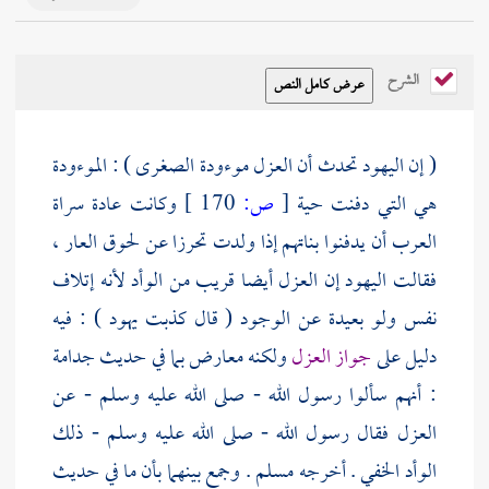
الشرح
( إن
اليهود
تحدث أن العزل موءودة الصغرى ) : الموءودة
هي التي دفنت حية
[
ص:
170 ]
وكانت عادة سراة
العرب أن يدفنوا بناتهم إذا ولدت تحرزا عن لحوق العار ،
فقالت
اليهود
إن العزل أيضا قريب من الوأد لأنه إتلاف
نفس ولو بعيدة عن الوجود ( قال كذبت
يهود
) : فيه
دليل على
جواز العزل
ولكنه معارض بما في حديث
جدامة
: أنهم سألوا رسول الله - صلى الله عليه وسلم - عن
العزل فقال رسول الله - صلى الله عليه وسلم - ذلك
الوأد الخفي . أخرجه
مسلم
. وجمع بينهما بأن ما في حديث