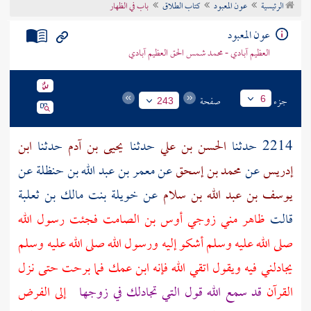
الرئيسية
عون المعبود
كتاب الطلاق
باب في الظهار
تراجم الأعلام
عون المعبود
العظيم آبادي - محمد شمس الحق العظيم آبادي
جزء
صفحة
6
243
2214 حدثنا
الحسن بن علي
حدثنا
يحيى بن آدم
حدثنا
ابن
إدريس
عن
محمد بن إسحق
عن
معمر بن عبد الله بن حنظلة
عن
يوسف بن عبد الله بن سلام
عن
خويلة بنت مالك بن ثعلبة
قالت
ظاهر مني زوجي
أوس بن الصامت
فجئت رسول الله
صلى الله عليه وسلم أشكو إليه ورسول الله صلى الله عليه وسلم
يجادلني فيه ويقول اتقي الله فإنه ابن عمك فما برحت حتى نزل
القرآن
قد سمع الله قول التي تجادلك في زوجها
إلى الفرض