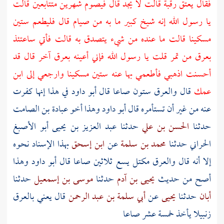
فقال يعتق رقبة قالت لا يجد قال فيصوم شهرين متتابعين قالت
يا رسول الله إنه شيخ كبير ما به من صيام قال فليطعم ستين
مسكينا قالت ما عنده من شيء يتصدق به قالت فأتي ساعتئذ
بعرق من تمر قلت يا رسول الله فإني أعينه بعرق آخر قال قد
أحسنت اذهبي فأطعمي بها عنه ستين مسكينا وارجعي إلى ابن
عمك
قال والعرق ستون صاعا قال أبو داود في هذا إنها كفرت
عنه من غير أن تستأمره قال أبو داود وهذا أخو
عبادة بن الصامت
حدثنا
الحسن بن علي
حدثنا
عبد العزيز بن يحيى أبو الأصبغ
الحراني
حدثنا
محمد بن سلمة
عن
ابن إسحق
بهذا الإسناد نحوه
إلا أنه قال والعرق مكتل يسع ثلاثين صاعا قال أبو داود وهذا
أصح من حديث
يحيى بن آدم
حدثنا
موسى بن إسمعيل
حدثنا
أبان
حدثنا
يحيى
عن
أبي سلمة بن عبد الرحمن
قال يعني بالعرق
زنبيلا يأخذ خمسة عشر صاعا