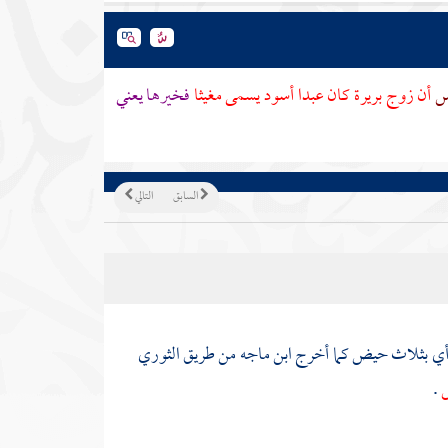
اس
أن زوج
بريرة
كان عبدا أسود يسمى
مغيثا
فخيرها يعني
السابق
التالي
: أي بثلاث حيض كما أخرج
ابن ماجه
من طريق
الثوري
ض
.