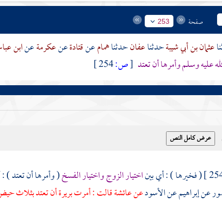
صفحة
253
عثمان بن أبي شيبة
حدثنا
عفان
حدثنا
همام
عن
قتادة
عن
عكرمة
عن
ابن عب
لله عليه وسلم وأمرها أن تعتد
[
ص:
254 ]
( فخيرها ) : أي بين
اختيار الزوج واختيار الفسخ
( وأمرها أن تعتد ) 
ور
عن
إبراهيم
عن
الأسود
عن
عائشة
قالت : أمرت
بريرة
أن تعتد بثلاث حي