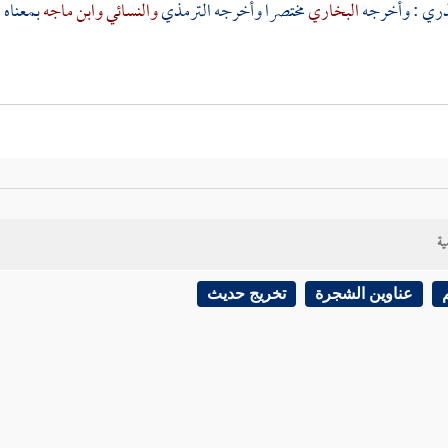
نذري
: وأخرجه
البخاري
مختصرا وأخرجه
الترمذي
والنسائي
وابن ماجه
بمعناه .
ية
عناوين الشجرة
تخريج حديث