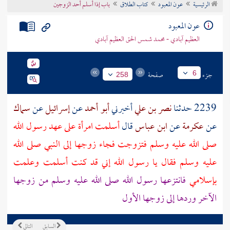
الرئيسية
عون المعبود
كتاب الطلاق
باب إذا أسلم أحد الزوجين
تراجم الأعلام
عون المعبود
العظيم آبادي - محمد شمس الحق العظيم آبادي
جزء
صفحة
6
258
2239 حدثنا
نصر بن علي
أخبرني
أبو أحمد
عن
إسرائيل
عن
سماك
عن
عكرمة
عن
ابن عباس
قال
أسلمت امرأة على عهد رسول الله
صلى الله عليه وسلم فتزوجت فجاء زوجها إلى النبي صلى الله
عليه وسلم فقال يا رسول الله إني قد كنت أسلمت وعلمت
بإسلامي
فانتزعها رسول الله صلى الله عليه وسلم من زوجها
الآخر وردها إلى زوجها الأول
السابق
التالي